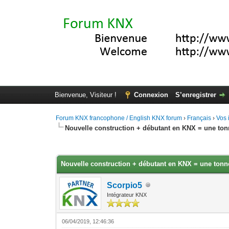
Bienvenue, Visiteur !
Connexion
S’enregistrer
Forum KNX francophone / English KNX forum
›
Français
›
Vos 
Nouvelle construction + débutant en KNX = une ton
Moyenne : 3 (2 vote(s))
1
2
3
4
5
Nouvelle construction + débutant en KNX = une tonne
Scorpio5
Intégrateur KNX
06/04/2019, 12:46:36