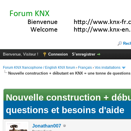
Rec
Bienvenue, Visiteur !
Connexion
S’enregistrer
Forum KNX francophone / English KNX forum
›
Français
›
Vos installations
Nouvelle construction + débutant en KNX = une tonne de questions 
(s))
Nouvelle construction + déb
questions et besoins d'aide
Jonathan007