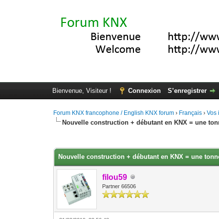
Bienvenue, Visiteur !
Connexion
S’enregistrer
Forum KNX francophone / English KNX forum
›
Français
›
Vos 
Nouvelle construction + débutant en KNX = une ton
Moyenne : 3 (2 vote(s))
1
2
3
4
5
Nouvelle construction + débutant en KNX = une tonne
filou59
Partner 66506