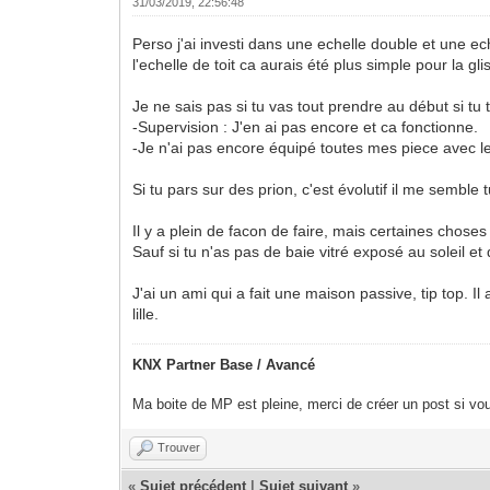
31/03/2019, 22:56:48
Perso j'ai investi dans une echelle double et une ec
l'echelle de toit ca aurais été plus simple pour la gli
Je ne sais pas si tu vas tout prendre au début si tu
-Supervision : J'en ai pas encore et ca fonctionne.
-Je n'ai pas encore équipé toutes mes piece avec l
Si tu pars sur des prion, c'est évolutif il me semble
Il y a plein de facon de faire, mais certaines chose
Sauf si tu n'as pas de baie vitré exposé au soleil et
J'ai un ami qui a fait une maison passive, tip top. Il
lille.
KNX Partner Base / Avancé
Ma boite de MP est pleine, merci de créer un post si vou
Trouver
«
Sujet précédent
|
Sujet suivant
»