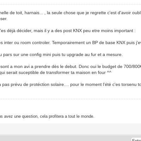
helle de toit, harnais... , la seule chose que je regrette c'est d'avoir 
sser.
 t'es déjà décider, mais il y a des post KNX peu etre moins important :
es inter ou room controler. Temporairement un BP de base KNX puis j'e
 tu pars sur une config mini puis tu upgrade au fur et a mesure.
s sont a mon avi a prendre dès le debut. Donc oui le budget de 700/800€ 
 qui serait suceptible de transformer ta maison en four ^^
 a pas prévu de protéction solaire.... pour le moment l'été c'es torsenu t
s avez une question, cela profitera a tout le monde.