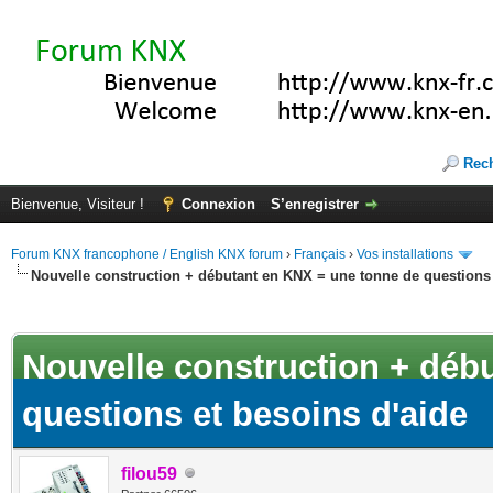
Rec
Bienvenue, Visiteur !
Connexion
S’enregistrer
Forum KNX francophone / English KNX forum
›
Français
›
Vos installations
Nouvelle construction + débutant en KNX = une tonne de questions 
(s))
Nouvelle construction + déb
questions et besoins d'aide
filou59