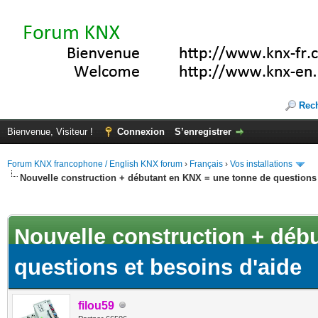
Rec
Bienvenue, Visiteur !
Connexion
S’enregistrer
Forum KNX francophone / English KNX forum
›
Français
›
Vos installations
Nouvelle construction + débutant en KNX = une tonne de questions 
(s))
Nouvelle construction + déb
questions et besoins d'aide
filou59