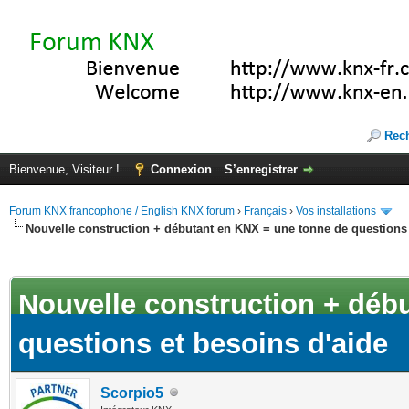
Rec
Bienvenue, Visiteur !
Connexion
S’enregistrer
Forum KNX francophone / English KNX forum
›
Français
›
Vos installations
Nouvelle construction + débutant en KNX = une tonne de questions 
(s))
Nouvelle construction + déb
questions et besoins d'aide
Scorpio5