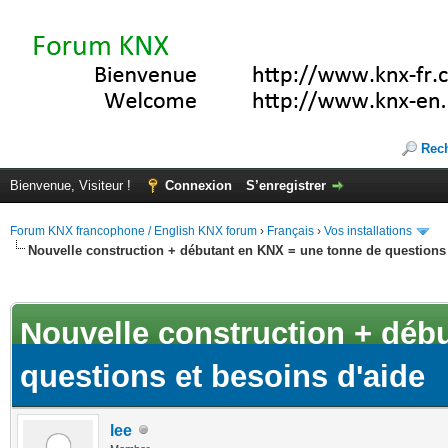
Rec
Bienvenue, Visiteur !
Connexion
S’enregistrer
Forum KNX francophone / English KNX forum
›
Français
›
Vos installations
Nouvelle construction + débutant en KNX = une tonne de questions 
(s))
Nouvelle construction + déb
questions et besoins d'aide
lee