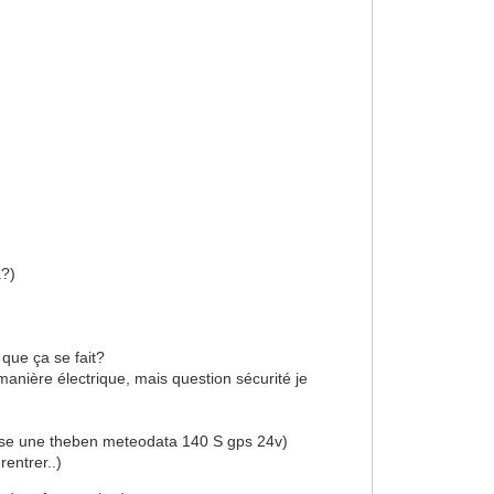
a?)
 que ça se fait?
manière électrique, mais question sécurité je
conise une theben meteodata 140 S gps 24v)
entrer..)