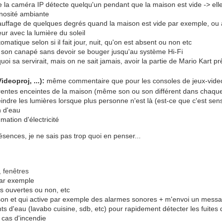
la caméra IP détecte quelqu'un pendant que la maison est vide -> elle
inosité ambiante
uffage de quelques degrés quand la maison est vide par exemple, ou al
ieur avec la lumière du soleil
matique selon si il fait jour, nuit, qu'on est absent ou non etc
son canapé sans devoir se bouger jusqu'au système Hi-Fi
uoi sa servirait, mais on ne sait jamais, avoir la partie de Mario Kart pr
deoproj, ...):
même commentaire que pour les consoles de jeux-vid
férentes enceintes de la maison (même son ou son différent dans chaqu
indre les lumières lorsque plus personne n'est là (est-ce que c'est sen
n d'eau
ation d'électricité
sences, je ne sais pas trop quoi en penser...
, fenêtres
 par exemple
es ouvertes ou non, etc
ison et qui active par exemple des alarmes sonores + m'envoi un messa
ts d'eau (lavabo cuisine, sdb, etc) pour rapidement détecter les fuites
 cas d'incendie