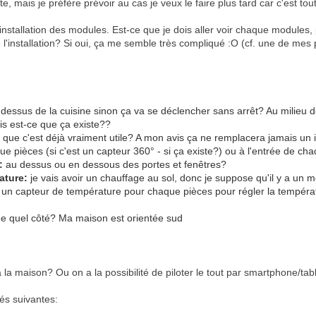
te, mais je préfère prévoir au cas je veux le faire plus tard car c'est 
 l'installation des modules. Est-ce que je dois aller voir chaque modules, 
e l'installation? Si oui, ça me semble très compliqué :O (cf. une de mes
dessus de la cuisine sinon ça va se déclencher sans arrêt? Au milieu 
is est-ce que ça existe??
 que c'est déjà vraiment utile? A mon avis ça ne remplacera jamais un in
que pièces (si c'est un capteur 360° - si ça existe?) ou à l'entrée de c
:
au dessus ou en dessous des portes et fenêtres?
ature:
je vais avoir un chauffage au sol, donc je suppose qu'il y a un m
ut un capteur de température pour chaque pièces pour régler la températ
 de quel côté? Ma maison est orientée sud
 à la maison? Ou on a la possibilité de piloter le tout par smartphone/tabl
tés suivantes: