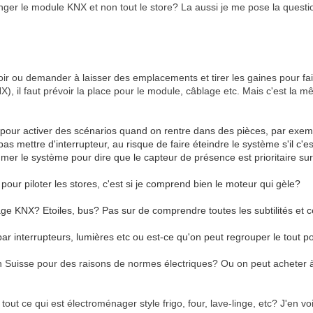
anger le module KNX et non tout le store? La aussi je me pose la questi
r ou demander à laisser des emplacements et tirer les gaines pour fai
 KNX), il faut prévoir la place pour le module, câblage etc. Mais c'est l
pour activer des scénarios quand on rentre dans des pièces, par exempl
e pas mettre d'interrupteur, au risque de faire éteindre le système s'il 
mmer le système pour dire que le capteur de présence est prioritaire su
pour piloter les stores, c'est si je comprend bien le moteur qui gèle?
lage KNX? Etoiles, bus? Pas sur de comprendre toutes les subtilités et c
 interrupteurs, lumières etc ou est-ce qu'on peut regrouper le tout pou
n Suisse pour des raisons de normes électriques? Ou on peut acheter à
i tout ce qui est électroménager style frigo, four, lave-linge, etc? J'en vois