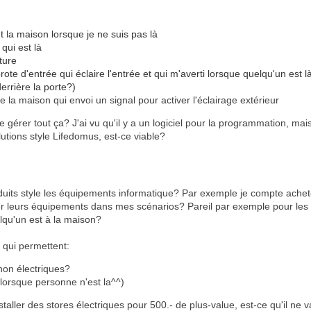
et la maison lorsque je ne suis pas là
qui est là
iture
rote d'entrée qui éclaire l'entrée et qui m'averti lorsque quelqu'un est 
errière la porte?)
 la maison qui envoi un signal pour activer l'éclairage extérieur
t de gérer tout ça? J'ai vu qu'il y a un logiciel pour la programmation, 
solutions style Lifedomus, est-ce viable?
oduits style les équipements informatique? Par exemple je compte ache
er leurs équipements dans mes scénarios? Pareil par exemple pour les b
lqu'un est à la maison?
 qui permettent:
 non électriques?
 lorsque personne n'est la^^)
aller des stores électriques pour 500.- de plus-value, est-ce qu'il ne 