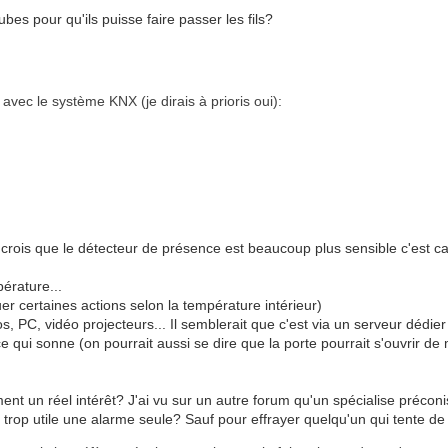
ubes pour qu'ils puisse faire passer les fils?
a avec le système KNX (je dirais à prioris oui):
rois que le détecteur de présence est beaucoup plus sensible c'est c
érature...
er certaines actions selon la température intérieur)
os, PC, vidéo projecteurs... Il semblerait que c'est via un serveur dédier
 qui sonne (on pourrait aussi se dire que la porte pourrait s'ouvrir de 
iment un réel intérêt? J'ai vu sur un autre forum qu'un spécialise pré
trop utile une alarme seule? Sauf pour effrayer quelqu'un qui tente de r