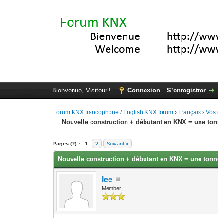
Bienvenue, Visiteur !
Connexion
S’enregistrer
Forum KNX francophone / English KNX forum
›
Français
›
Vos 
Nouvelle construction + débutant en KNX = une ton
Moyenne : 3 (2 vote(s))
1
2
3
4
5
Pages (2) :
1
2
Suivant »
Nouvelle construction + débutant en KNX = une tonne
lee
Member