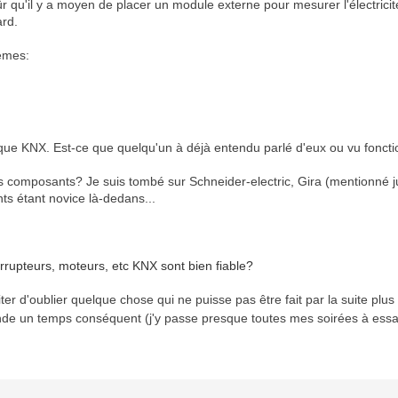
 qu'il y a moyen de placer un module externe pour mesurer l'électricité
ard.
tèmes:
motique KNX. Est-ce que quelqu'un à déjà entendu parlé d'eux ou vu fonc
ts composants? Je suis tombé sur Schneider-electric, Gira (mentionné
ts étant novice là-dedans...
rrupteurs, moteurs, etc KNX sont bien fiable?
iter d'oublier quelque chose qui ne puisse pas être fait par la suite plu
e un temps conséquent (j'y passe presque toutes mes soirées à essayer 