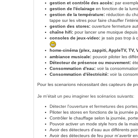
gestion et contrôle des accès:
par exemple 
gestion de l'éclairage
en fonction de la lum
gestion de la température:
réduction du cha
tappe sur les vitres pour faire chauffer l'intér
gestion des stores:
ouverture fermeture auto
chaîne hifi:
pour lancer une musique depuis 
consoles de jeux-video:
je sais pas trop à q
home-cinéma (plex, zappiti, AppleTV, TV, Vi
ambiance musicale:
pouvoir piloter les dif
Détecteur de présence ou mouvement:
éte
Consommation d'eau:
voir la consommatio
Consommation d'électricité:
voir la consomm
Pour les scenarions nécessitant des capteurs de pré
Je m'était un peu imaginer les scénarios suivants:
Détecter l'ouverture et fermetures des portes
Piloter les stores en fonctions de la journée
Contrôler le chauffage selon la journée, port
Pouvoir activer un mode style hors de la ma
Avoir des détecteurs d'eau aux différents poin
Avoir des détecteurs de feu pour m'avertir en