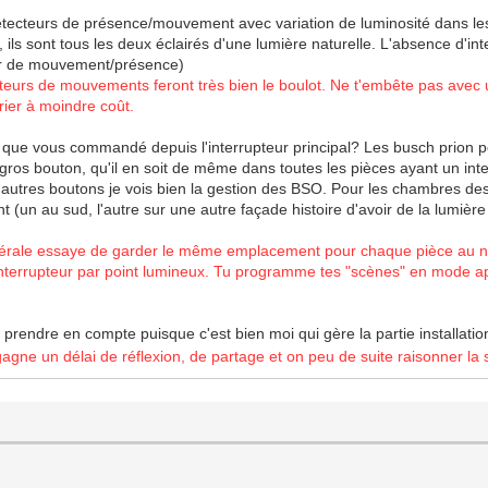
 détecteurs de présence/mouvement avec variation de luminosité dans les
ils sont tous les deux éclairés d'une lumière naturelle. L'absence d'in
eur de mouvement/présence)
ecteurs de mouvements feront très bien le boulot. Ne t'embête pas avec 
arier à moindre coût.
 que vous commandé depuis l'interrupteur principal? Les busch prion p
e gros bouton, qu'il en soit de même dans toutes les pièces ayant un inter
 3 autres boutons je vois bien la gestion des BSO. Pour les chambres d
un au sud, l'autre sur une autre façade histoire d'avoir de la lumière
érale essaye de garder le même emplacement pour chaque pièce au ni
interrupteur par point lumineux. Tu programme tes "scènes" en mode ap
ôt à prendre en compte puisque c'est bien moi qui gère la partie install
gagne un délai de réflexion, de partage et on peu de suite raisonner la