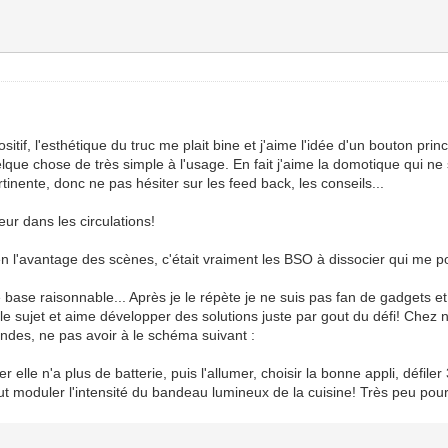
sitif, l'esthétique du truc me plait bine et j'aime l'idée d'un bouton pr
que chose de très simple à l'usage. En fait j'aime la domotique qui ne s
inente, donc ne pas hésiter sur les feed back, les conseils...
eur dans les circulations!
en l'avantage des scènes, c'était vraiment les BSO à dissocier qui me p
 base raisonnable... Après je le répète je ne suis pas fan de gadgets e
e sujet et aime développer des solutions juste par gout du défi! Chez n
andes, ne pas avoir à le schéma suivant :
lle n'a plus de batterie, puis l'allumer, choisir la bonne appli, défiler 
ut moduler l'intensité du bandeau lumineux de la cuisine! Très peu pou