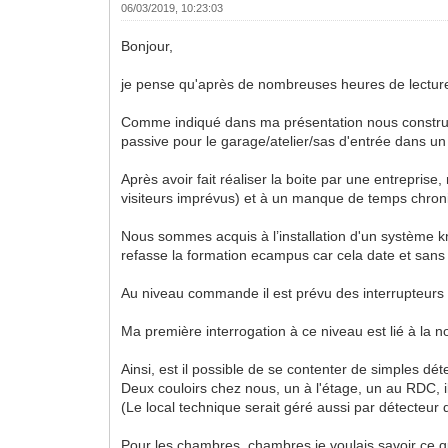
06/03/2019, 10:23:03
Bonjour,
je pense qu'après de nombreuses heures de lecture 
Comme indiqué dans ma présentation nous construi
passive pour le garage/atelier/sas d'entrée dans u
Après avoir fait réaliser la boite par une entrepr
visiteurs imprévus) et à un manque de temps chroniq
Nous sommes acquis à l’installation d'un système kn
refasse la formation ecampus car cela date et sans 
Au niveau commande il est prévu des interrupteurs 
Ma première interrogation à ce niveau est lié à la n
Ainsi, est il possible de se contenter de simples d
Deux couloirs chez nous, un à l'étage, un au RDC, i
(Le local technique serait géré aussi par détecte
Pour les chambres, chambres je voulais savoir ce q