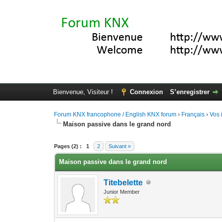
Bienvenue, Visiteur !
Connexion
S’enregistrer
Forum KNX francophone / English KNX forum
›
Français
›
Vos 
Maison passive dans le grand nord
Moyenne : 0 (0 vote(s))
1
2
3
4
5
Pages (2) :
1
2
Suivant »
Maison passive dans le grand nord
Titebelette
Junior Member