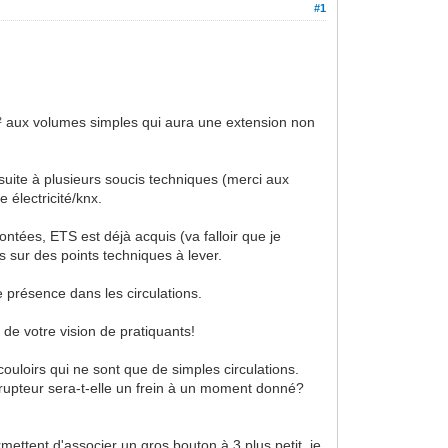
#1
 aux volumes simples qui aura une extension non
uite à plusieurs soucis techniques (merci aux
 électricité/knx.
ntées, ETS est déjà acquis (va falloir que je
s sur des points techniques à lever.
 présence dans les circulations.
 de votre vision de pratiquants!
ouloirs qui ne sont que de simples circulations.
errupteur sera-t-elle un frein à un moment donné?
ettent d'associer un gros bouton à 3 plus petit. je