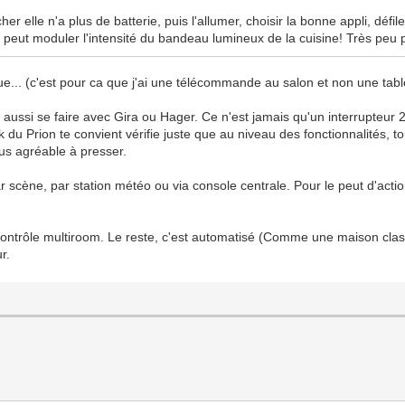
 elle n'a plus de batterie, puis l'allumer, choisir la bonne appli, défile
n peut moduler l'intensité du bandeau lumineux de la cuisine! Très peu 
ue... (c'est pour ca que j'ai une télécommande au salon et non une table
t aussi se faire avec Gira ou Hager. Ce n'est jamais qu'un interrupteur
ook du Prion te convient vérifie juste que au niveau des fonctionnalités, 
us agréable à presser.
ar scène, par station météo ou via console centrale. Pour le peut d'acti
 contrôle multiroom. Le reste, c'est automatisé (Comme une maison clas
r.