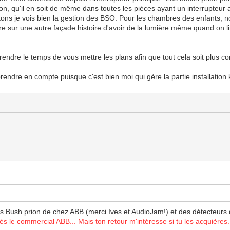
on, qu'il en soit de même dans toutes les pièces ayant un interrupteur afi
outons je vois bien la gestion des BSO. Pour les chambres des enfants,
sur une autre façade histoire d'avoir de la lumière même quand on limite
prendre le temps de vous mettre les plans afin que tout cela soit plus c
t à prendre en compte puisque c'est bien moi qui gère la partie installat
s Bush prion de chez ABB (merci Ives et AudioJam!) et des détecteurs d
près le commercial ABB... Mais ton retour m'intéresse si tu les acquières.