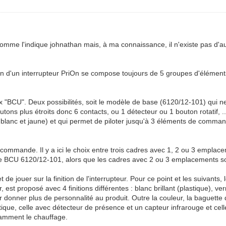
 comme l'indique johnathan mais, à ma connaissance, il n'existe pas d'au
on d'un interrupteur PriOn se compose toujours de 5 groupes d'éléments q
x "BCU". Deux possibilités, soit le modèle de base (6120/12-101) qui n
ns plus étroits donc 6 contacts, ou 1 détecteur ou 1 bouton rotatif, .
s blanc et jaune) et qui permet de piloter jusqu'à 3 éléments de comm
ommande. Il y a ici le choix entre trois cadres avec 1, 2 ou 3 emplac
le BCU 6120/12-101, alors que les cadres avec 2 ou 3 emplacements so
de jouer sur la finition de l'interrupteur. Pour ce point et les suivants
 est proposé avec 4 finitions différentes : blanc brillant (plastique), v
 donner plus de personnalité au produit. Outre la couleur, la baguette de
tique, celle avec détecteur de présence et un capteur infrarouge et cel
otamment le chauffage.