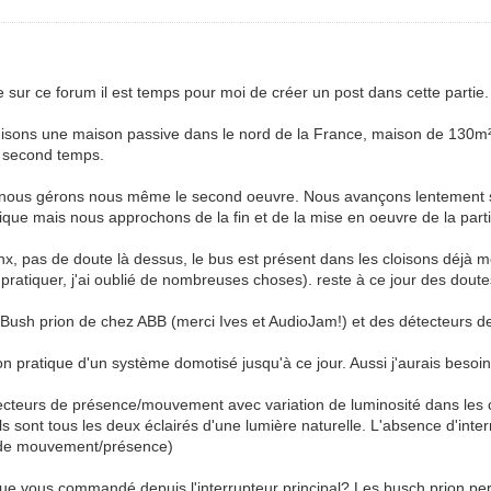
sur ce forum il est temps pour moi de créer un post dans cette partie.
sons une maison passive dans le nord de la France, maison de 130m²
n second temps.
ise, nous gérons nous même le second oeuvre. Nous avançons lentement s
ue mais nous approchons de la fin et de la mise en oeuvre de la partie
x, pas de doute là dessus, le bus est présent dans les cloisons déjà mo
pratiquer, j'ai oublié de nombreuses choses). reste à ce jour des doute
Bush prion de chez ABB (merci Ives et AudioJam!) et des détecteurs de
on pratique d'un système domotisé jusqu'à ce jour. Aussi j'aurais besoin
étecteurs de présence/mouvement avec variation de luminosité dans les c
ls sont tous les deux éclairés d'une lumière naturelle. L'absence d'int
ur de mouvement/présence)
ue vous commandé depuis l'interrupteur principal? Les busch prion perm