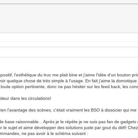
positif, l'esthétique du truc me plait bine et j'aime l'idée d'un bouton p
oir quelque chose de très simple à l'usage. En fait j'aime la domotique q
toute option pertinente, donc ne pas hésiter sur les feed back, les conse
upteur dans les circulations!
bien l'avantage des scènes, c'était vraiment les BSO à dissocier qui me 
de base raisonnable... Après je le répète je ne suis pas fan de gadgets
 le sujet et aime développer des solutions juste par gout du défi! Chez 
 commandes, ne pas avoir à le schéma suivant :