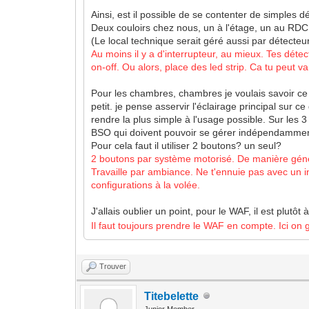
Ainsi, est il possible de se contenter de simples
Deux couloirs chez nous, un à l'étage, un au RDC, 
(Le local technique serait géré aussi par détect
Au moins il y a d'interrupteur, au mieux. Tes dét
on-off. Ou alors, place des led strip. Ca tu peut v
Pour les chambres, chambres je voulais savoir ce
petit. je pense asservir l'éclairage principal sur c
rendre la plus simple à l'usage possible. Sur les
BSO qui doivent pouvoir se gérer indépendamment (
Pour cela faut il utiliser 2 boutons? un seul?
2 boutons par système motorisé. De manière gén
Travaille par ambiance. Ne t'ennuie pas avec un 
configurations à la volée.
J'allais oublier un point, pour le WAF, il est plut
Il faut toujours prendre le WAF en compte. Ici on 
Trouver
Titebelette
Junior Member