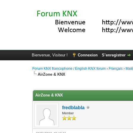
Bienvenue, Visiteur !
Connexion
S’enregistrer
Forum KNX francophone / English KNX forum
›
Français
›
Maté
AirZone & KNX
Moyenne : 0 (0 vote(s))
1
2
3
4
5
AirZone & KNX
fredblabla
Member