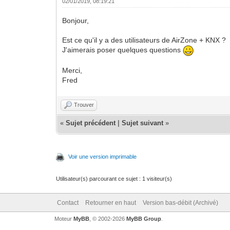
02/01/2019, 08:19:21
Bonjour,
Est ce qu'il y a des utilisateurs de AirZone + KNX ?
J'aimerais poser quelques questions
Merci,
Fred
Trouver
«
Sujet précédent
|
Sujet suivant
»
Voir une version imprimable
Utilisateur(s) parcourant ce sujet : 1 visiteur(s)
Contact
Retourner en haut
Version bas-débit (Archivé)
Moteur
MyBB
, © 2002-2026
MyBB Group
.