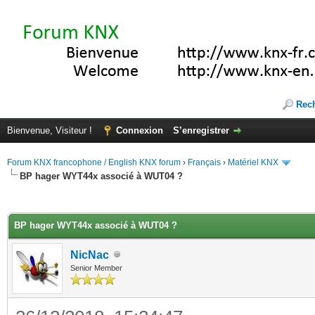
Rec
Bienvenue, Visiteur !
Connexion
S’enregistrer
Forum KNX francophone / English KNX forum
›
Français
›
Matériel KNX
BP hager WYT44x associé à WUT04 ?
(s))
BP hager WYT44x associé à WUT04 ?
NicNac
Senior Member