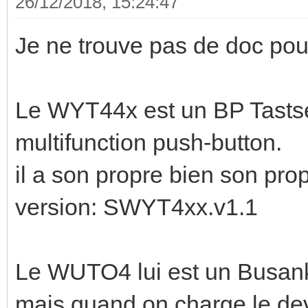
26/12/2018, 15:24:47
Je ne trouve pas de doc po
Le WYT44x est un BP Tastse
multifunction push-button.
il a son propre bien son pr
version: SWYT4xx.v1.1
Le WUTO4 lui est un Busank
mais quand on charge le dev