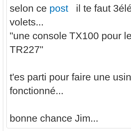
selon ce
post
il te faut 3é
volets...
"une console TX100 pour l
TR227"
t'es parti pour faire une us
fonctionné...
bonne chance Jim...