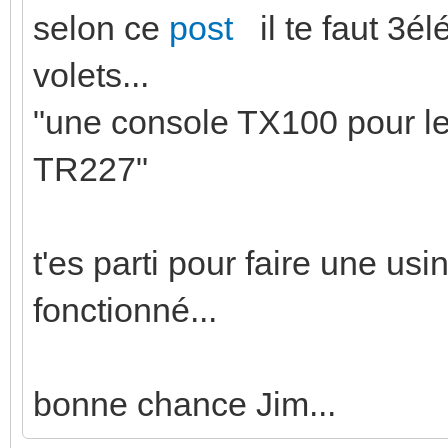
selon ce
post
il te faut 3é
volets...
"une console TX100 pour l
TR227"
t'es parti pour faire une us
fonctionné...
bonne chance Jim...