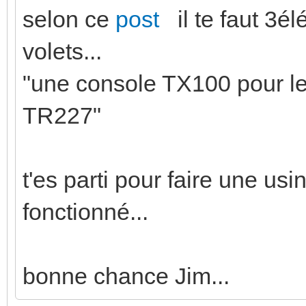
selon ce
post
il te faut 3é
volets...
"une console TX100 pour l
TR227"
t'es parti pour faire une us
fonctionné...
bonne chance Jim...