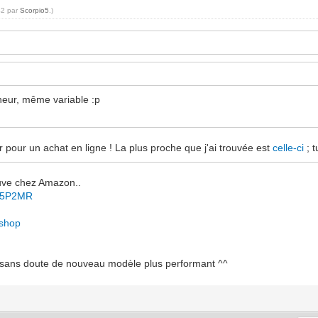
42 par
Scorpio5
.)
nheur, même variable :p
ver pour un achat en ligne ! La plus proche que j'ai trouvée est
celle-ci
; t
ouve chez Amazon..
FZ5P2MR
/shop
as sans doute de nouveau modèle plus performant ^^