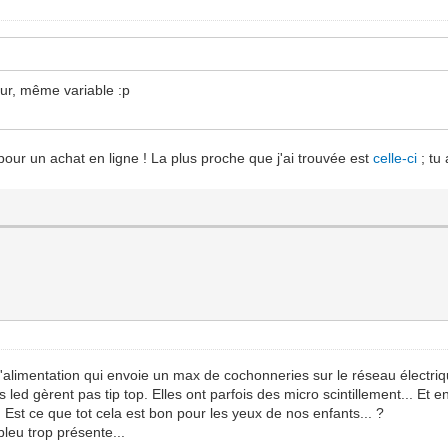
eur, même variable :p
r pour un achat en ligne ! La plus proche que j'ai trouvée est
celle-ci
; tu 
'alimentation qui envoie un max de cochonneries sur le réseau électriqu
ed gèrent pas tip top. Elles ont parfois des micro scintillement... Et en 
.. Est ce que tot cela est bon pour les yeux de nos enfants... ?
leu trop présente...