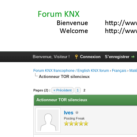
Bienvenue, Visiteur !
Connexion
S’enregistrer
Forum KNX francophone / English KNX forum
›
Français
›
Maté
Actionneur TOR silencieux
Moyenne : 0 (0 vote(s))
1
2
3
4
5
Pages (2) :
« Précédent
1
2
Actionneur TOR silencieux
Ives
Posting Freak