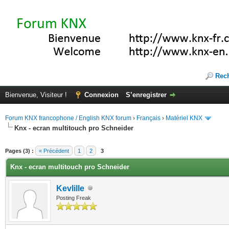
Rec
Bienvenue, Visiteur !
Connexion
S’enregistrer
Forum KNX francophone / English KNX forum
›
Français
›
Matériel KNX
Knx - ecran multitouch pro Schneider
(s))
Pages (3) :
« Précédent
1
2
3
Knx - ecran multitouch pro Schneider
Kevlille
Posting Freak