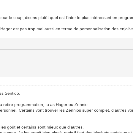
,
ur le coup, disons plutôt quel est l'inter le plus intéressant en progr
 Hager est pas trop mal aussi en terme de personnalisation des enjoliv
es Sentido.
i tu retire programmation, tu as Hager ou Zennio.
personnel. Certains vont trouver les Zennios super complet, d'autres v
les goût et certains sont mieux que d'autres.
 sympa. Je les aurait bien placé, mais il faut des blochets spéciaux et c