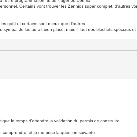
i tu retire programmation, tu as Hager ou Zennio.
personnel. Certains vont trouver les Zennios super complet, d'autres v
les goût et certains sont mieux que d'autres.
 sympa. Je les aurait bien placé, mais il faut des blochets spéciaux et c
ue le temps d'attendre la validation du permis de construire.
en comprendre, et je me pose la question suivante :