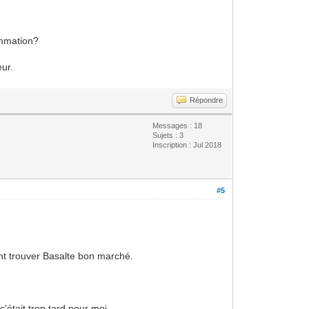
ammation?
eur.
Répondre
Messages : 18
Sujets : 3
Inscription : Jul 2018
#5
ont trouver Basalte bon marché.
'était trop tard pour moi.