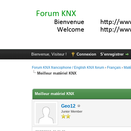
Bienvenue, Visiteur !
Connexion
S’enregistrer
Forum KNX francophone / English KNX forum
›
Français
›
Maté
Meilleur matériel KNX
Moyenne : 0 (0 vote(s))
1
2
3
4
5
Meilleur matériel KNX
Geo12
Junior Member