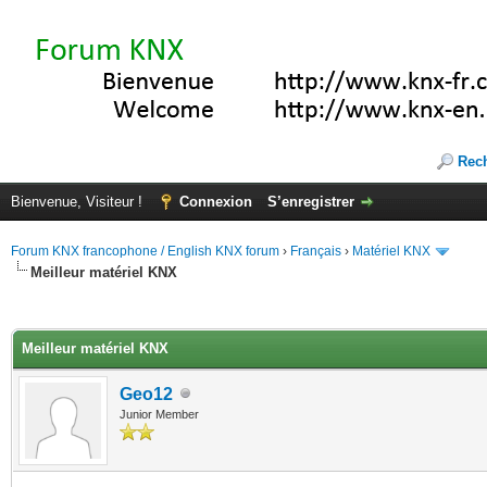
Rec
Bienvenue, Visiteur !
Connexion
S’enregistrer
Forum KNX francophone / English KNX forum
›
Français
›
Matériel KNX
Meilleur matériel KNX
(s))
Meilleur matériel KNX
Geo12
Junior Member