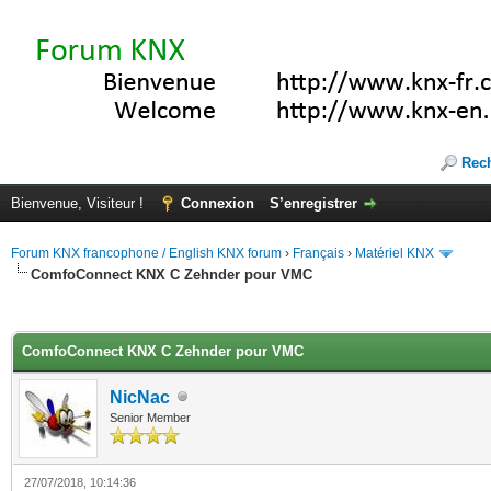
Rec
Bienvenue, Visiteur !
Connexion
S’enregistrer
Forum KNX francophone / English KNX forum
›
Français
›
Matériel KNX
ComfoConnect KNX C Zehnder pour VMC
(s))
ComfoConnect KNX C Zehnder pour VMC
NicNac
Senior Member
27/07/2018, 10:14:36