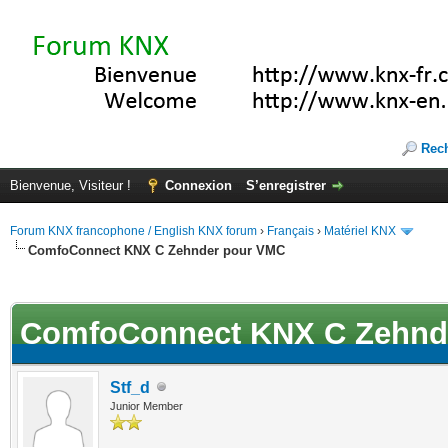
Rec
Bienvenue, Visiteur !
Connexion
S’enregistrer
Forum KNX francophone / English KNX forum
›
Français
›
Matériel KNX
ComfoConnect KNX C Zehnder pour VMC
(s))
ComfoConnect KNX C Zehnd
Stf_d
Junior Member