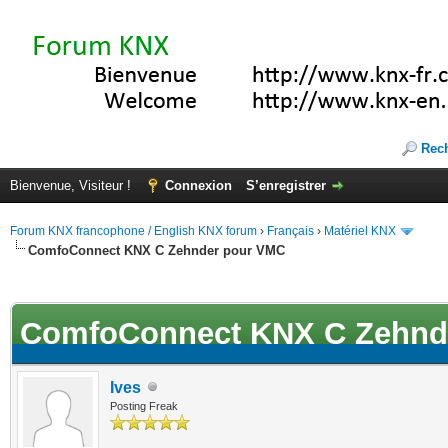
Rec
Bienvenue, Visiteur !
Connexion
S’enregistrer
Forum KNX francophone / English KNX forum
›
Français
›
Matériel KNX
ComfoConnect KNX C Zehnder pour VMC
(s))
ComfoConnect KNX C Zehnd
Ives
Posting Freak