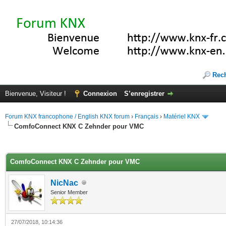
Rec
Bienvenue, Visiteur !
Connexion
S’enregistrer
Forum KNX francophone / English KNX forum
›
Français
›
Matériel KNX
ComfoConnect KNX C Zehnder pour VMC
(s))
ComfoConnect KNX C Zehnder pour VMC
NicNac
Senior Member
27/07/2018, 10:14:36