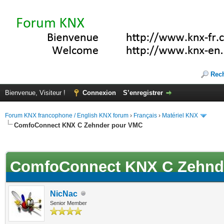
Rec
Bienvenue, Visiteur !
Connexion
S’enregistrer
Forum KNX francophone / English KNX forum
›
Français
›
Matériel KNX
ComfoConnect KNX C Zehnder pour VMC
(s))
ComfoConnect KNX C Zehnd
NicNac
Senior Member