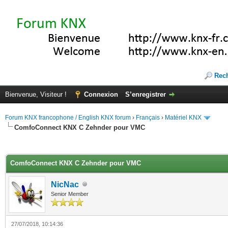
Rec
Bienvenue, Visiteur !
Connexion
S’enregistrer
Forum KNX francophone / English KNX forum
›
Français
›
Matériel KNX
ComfoConnect KNX C Zehnder pour VMC
(s))
ComfoConnect KNX C Zehnder pour VMC
NicNac
Senior Member
27/07/2018, 10:14:36