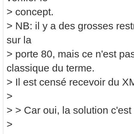
> concept.
> NB: il y a des grosses rest
sur la
> porte 80, mais ce n'est p
classique du terme.
> Il est censé recevoir du X
>
> > Car oui, la solution c'est l
>