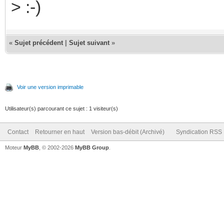
> :-)
«
Sujet précédent
|
Sujet suivant
»
Voir une version imprimable
Utilisateur(s) parcourant ce sujet : 1 visiteur(s)
Contact
Retourner en haut
Version bas-débit (Archivé)
Syndication RSS
Moteur
MyBB
, © 2002-2026
MyBB Group
.