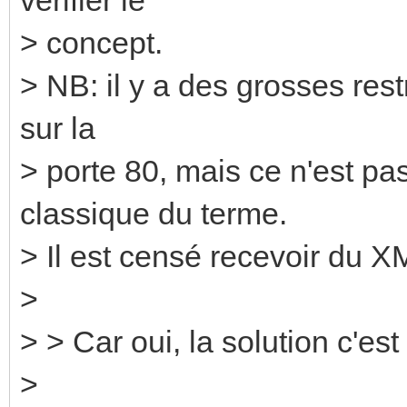
> concept.
> NB: il y a des grosses rest
sur la
> porte 80, mais ce n'est p
classique du terme.
> Il est censé recevoir du X
>
> > Car oui, la solution c'est l
>