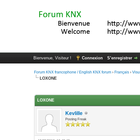
Bienvenue, Visiteur !
Connexion
S’enregistrer
Forum KNX francophone / English KNX forum
›
Français
›
Visu
LOXONE
Moyenne : 0 (0 vote(s))
1
2
3
4
5
LOXONE
Kevlille
Posting Freak