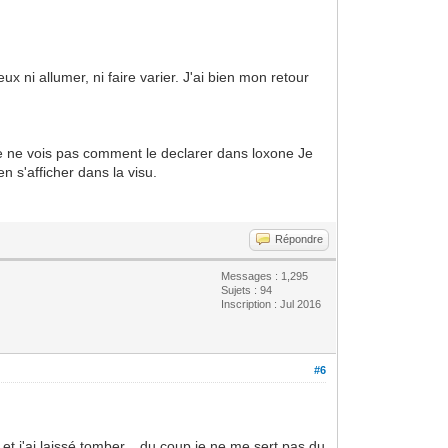
ux ni allumer, ni faire varier. J'ai bien mon retour
 je ne vois pas comment le declarer dans loxone Je
n s'afficher dans la visu.
Répondre
Messages : 1,295
Sujets : 94
Inscription : Jul 2016
#6
t j'ai laissé tomber... du coup je ne me sert pas du