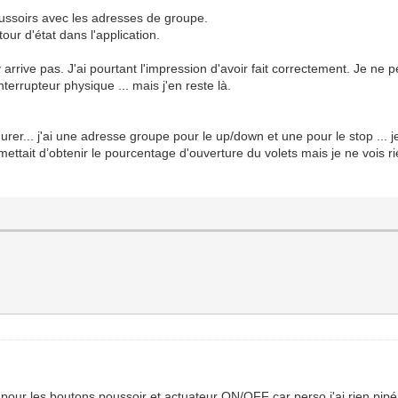
ussoirs avec les adresses de groupe.
etour d'état dans l'application.
arrive pas. J'ai pourtant l'impression d'avoir fait correctement. Je ne pe
nterrupteur physique ... mais j'en reste là.
gurer... j'ai une adresse groupe pour le up/down et une pour le stop ...
ttait d’obtenir le pourcentage d'ouverture du volets mais je ne vois rie
pour les boutons poussoir et actuateur ON/OFF car perso j'ai rien pipé e