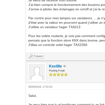
Je viens de recevoir mon loxone.
J'ai bien compris le fonctionnement des boutons po
J'arrive à piloter des éclairages en on/off et j'ai le r
Par contre pour mes lampes sur variateurs, ... je n'y 
d'état avec la valeur en pourcent quand j'utilise un i
J'utilise un variateur hager TXA213
Pour les volets roulants, je vois pas comment confi
pensais que la fonction store KNX dans loxone, perme
J'tilise un controle volet hager TAX228A
Trouver
Kevlille
Posting Freak
05/09/2018, 17:01:53
Salut,
Je veux bien que tu m'expliques comment tu as fait 