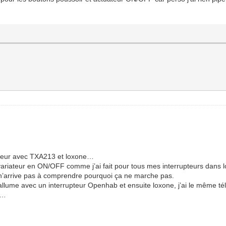
ateur avec TXA213 et loxone…
 le variateur en ON/OFF comme j’ai fait pour tous mes interrupteurs dan
 je n’arrive pas à comprendre pourquoi ça ne marche pas.
j’allume avec un interrupteur Openhab et ensuite loxone, j’ai le même
t…