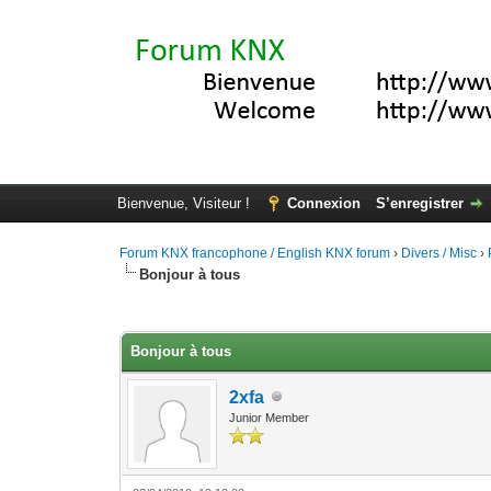
Bienvenue, Visiteur !
Connexion
S’enregistrer
Forum KNX francophone / English KNX forum
›
Divers / Misc
›
Bonjour à tous
Moyenne : 0 (0 vote(s))
1
2
3
4
5
Bonjour à tous
2xfa
Junior Member