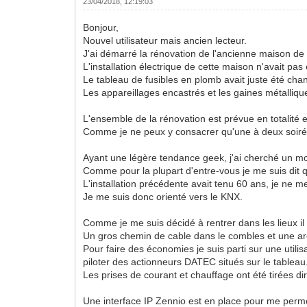
23/04/2018, 12:19:03
Bonjour,
Nouvel utilisateur mais ancien lecteur.
J'ai démarré la rénovation de l'ancienne maison d
L'installation électrique de cette maison n'avait pa
Le tableau de fusibles en plomb avait juste été cha
Les appareillages encastrés et les gaines métallique
L'ensemble de la rénovation est prévue en totalité e
Comme je ne peux y consacrer qu'une à deux soirée
Ayant une légère tendance geek, j'ai cherché un moy
Comme pour la plupart d'entre-vous je me suis dit q
L'installation précédente avait tenu 60 ans, je ne 
Je me suis donc orienté vers le KNX.
Comme je me suis décidé à rentrer dans les lieux il fa
Un gros chemin de cable dans le combles et une arc
Pour faire des économies je suis parti sur une utili
piloter des actionneurs DATEC situés sur le tableau
Les prises de courant et chauffage ont été tirées d
Une interface IP Zennio est en place pour me perm