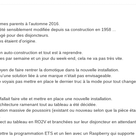
e mes parents à l'automne 2016.
s été sensiblement modifiée depuis sa construction en 1958 ...
ngé pour des disjoncteurs.
s étaient d'origine.
n auto-construction et tout est à reprendre.
s par semaine et un jour du week-end, cela ne va pas très vite.
en de faire rentrer la domotique dans la nouvelle installation.
u'une solution liée à une marque n'était pas envisageable.
me voyais pas mettre en place le dernier truc à la mode pour tout chan
llait faire vite et mettre en place une nouvelle installation.
hitecture ramenant tout au tableau a été décidée.
sation massive de poussoirs (existant ou nouveau selon que la pièce éta
.
irect au tableau en RO2V et branchées sur leur disjoncteur en attendan
ettre la programmation ETS et un lien avec un Raspberry qui supporte