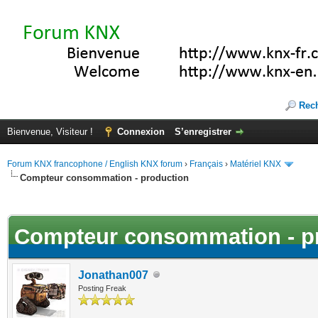
Rec
Bienvenue, Visiteur !
Connexion
S’enregistrer
Forum KNX francophone / English KNX forum
›
Français
›
Matériel KNX
Compteur consommation - production
(s))
Compteur consommation - p
Jonathan007
Posting Freak