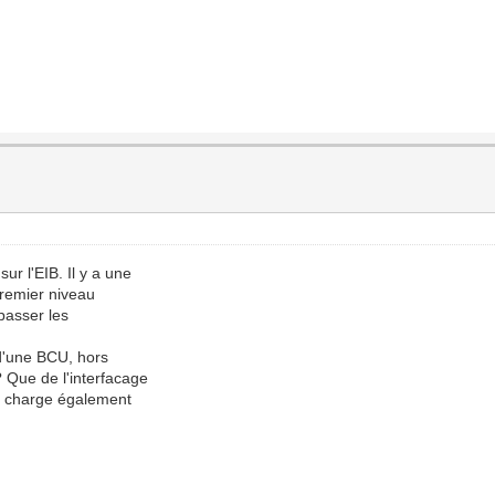
r l'EIB. Il y a une
premier niveau
 passer les
e d'une BCU, hors
 Que de l'interfacage
n charge également