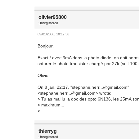
olivier95800
Unregistered
09/01/2008, 10:17:56
Bonjour,
Exact ! avec 3mA dans la photo diode, on doit nor
saturer le photo transistor chargé par 27k (soit 100
Olivier
On 8 jan, 22:17, "stephane.herr...@gmail.com"
<stephane.herr...@gmail.com> wrote:
> Tu as mal lu la doc des opto 6N136, les 25mA son
> maximum...
>
thierryg
Unregistered