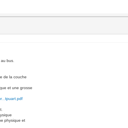
 au bus.
ie de la couche
que et une grosse
..tpuart.pdf
t.
hysique
he physique et