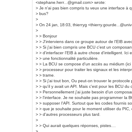
<stephane.herr...@gmail.com> wrote:
> Je n'ai pas bien compris tu veux une interface à 
> bus?
>
> On 24 jan, 18:03, thierryg <thierry.gourde...@univ
>
> > Bonjour
> > J'interviens dans ce groupe autour de l'EIB ave
> > Si j'ai bien compris une BCU c'est un composan
> > d'interfacer l'EIB à autre chose d'intelligent. Ici
> > une fonctionnalité particulière.
> > La BCU se compose d'un accès au médium (ici 
> > processeur pour traiter les signaux et les interp
> > trame.
> > Si j'ai tout bon, Ou peut-on trouver le protocole
> > qu'il y avait un API. Mais c'est pour les BCU d
> > Personnellement j'ai juste besoin d'un composa
> > l'interface. Je ne souhaite pas programmer la 
> > supposer l'API. Surtout que les codes fournis s
> > que je souhaite pour le moment utiliser du PIC,
> > d'autres processeurs plus tard.
>
> > Qui aurait quelques réponses, pistes....
>