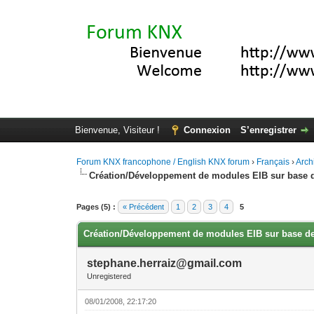
Bienvenue, Visiteur !
Connexion
S’enregistrer
Forum KNX francophone / English KNX forum
›
Français
›
Arch
Création/Développement de modules EIB sur base 
Moyenne : 3 (1 vote(s))
1
2
3
4
5
Pages (5) :
« Précédent
1
2
3
4
5
Création/Développement de modules EIB sur base d
stephane.herraiz@gmail.com
Unregistered
08/01/2008, 22:17:20