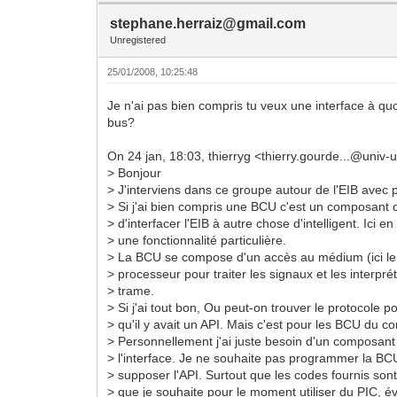
stephane.herraiz@gmail.com
Unregistered
25/01/2008, 10:25:48
Je n'ai pas bien compris tu veux une interface à qu
bus?
On 24 jan, 18:03, thierryg <thierry.gourde...@univ-u
> Bonjour
> J'interviens dans ce groupe autour de l'EIB avec 
> Si j'ai bien compris une BCU c'est un composant 
> d'interfacer l'EIB à autre chose d'intelligent. Ici e
> une fonctionnalité particulière.
> La BCU se compose d'un accès au médium (ici l
> processeur pour traiter les signaux et les interpré
> trame.
> Si j'ai tout bon, Ou peut-on trouver le protocole p
> qu'il y avait un API. Mais c'est pour les BCU du 
> Personnellement j'ai juste besoin d'un composant
> l'interface. Je ne souhaite pas programmer la BC
> supposer l'API. Surtout que les codes fournis son
> que je souhaite pour le moment utiliser du PIC, 