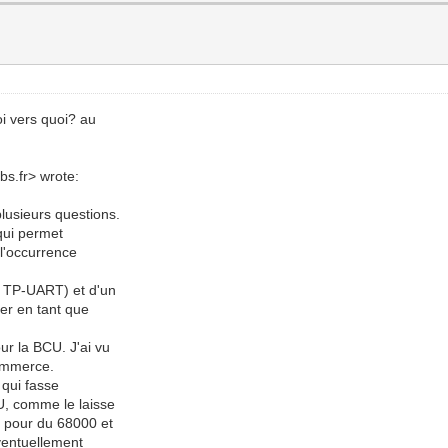
oi vers quoi? au
bs.fr> wrote:
plusieurs questions.
qui permet
n l'occurrence
e TP-UART) et d'un
ter en tant que
our la BCU. J'ai vu
commerce.
 qui fasse
U, comme le laisse
t pour du 68000 et
éventuellement