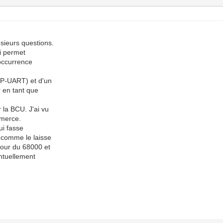
usieurs questions.
i permet
l'occurrence
TP-UART) et d'un
r en tant que
r la BCU. J'ai vu
mmerce.
ui fasse
 comme le laisse
pour du 68000 et
entuellement