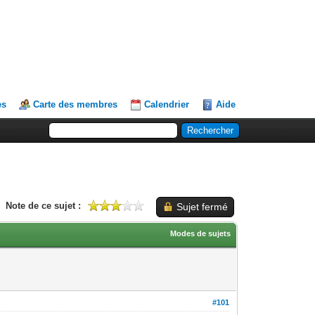
es
Carte des membres
Calendrier
Aide
Note de ce sujet :
Sujet fermé
Modes de sujets
#101