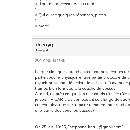
> d'autres processeurs plus tard.
>
> Qui aurait quelques réponses, pistes....
>
> merci
thierryg
Unregistered
28/01/2008, 10:17:05
La question qui soutend est comment se connecter su
partie couche physique et une partie protocole de 
(synchronisation, détection de collision...) avant de
trames bien formées à la couche du dessus.
A priori, d'après ce que j'en ai compris c'est le rôl
je vois TP-UART. Ce composant se charge de quoi?
couche physique sur la paire torsadée, ou prend e
une partie des couches basses?
On 25 jan, 10:25, "stephane.herr...@gmail.com"