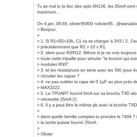
Tu as mal lu la doc des opto 6N136, les 25mA sont
maximum...
On 4 jan, 08:59, olivier95800 <olivier95...@wanadoo
> Bonjour,
>
> 1. Si R1=R2=10k, C1 va se charger à 3V3 / 2. J'a
> précédemment que R2 > 10 x R1.
> 2. idem pour R3/R12. Même si je ne vois toujours 
> toute cette tripaille pour simuler "le bouton qui exi
> modules KNX"
> 3. et les résistances en série avec les SW, pour év
> circuiter les capas ?
> 4. ne pas oublier la capa de 0.1µF au plus près 
> MAX3222.
> 5. Le TPUART fournit 5mA sur sa broche TXD alo
> nécessite 25mA (!)
> 6. Il y a peut être le même pb avec la broche TX
>
> dans quelle famille comptes tu prendre le 7404 ? i
> la sortie puisse fournir 25mA.
>
> Olivier