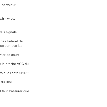
 une valeur
.fr> wrote:
vais signalé
pas l'intérêt de
ste sur tous les
iter de court-
de la broche VCC du
rs que l'opto 6N136
D du BIM
l faut s'assurer que