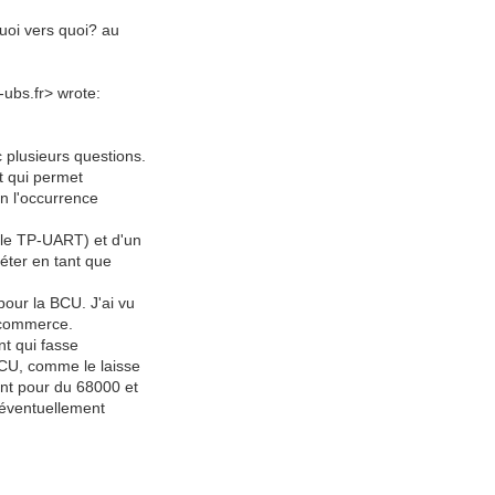
quoi vers quoi? au
-ubs.fr> wrote:
c plusieurs questions.
t qui permet
 en l'occurrence
le TP-UART) et d'un
réter en tant que
 pour la BCU. J'ai vu
u commerce.
nt qui fasse
BCU, comme le laisse
ont pour du 68000 et
 éventuellement