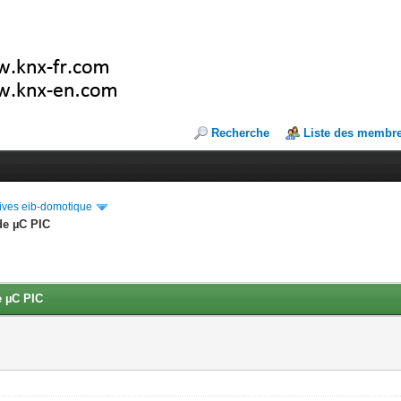
Recherche
Liste des membr
ives eib-domotique
de µC PIC
e µC PIC