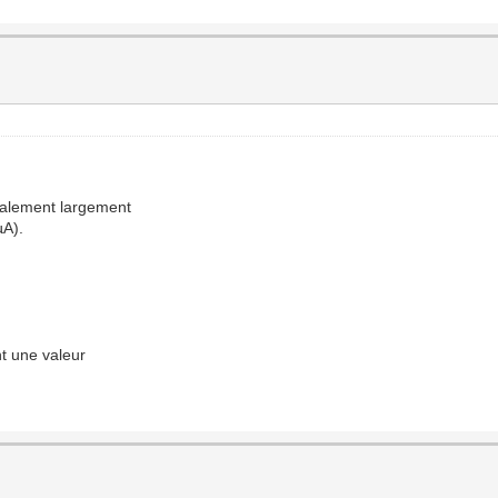
malement largement
µA).
t une valeur