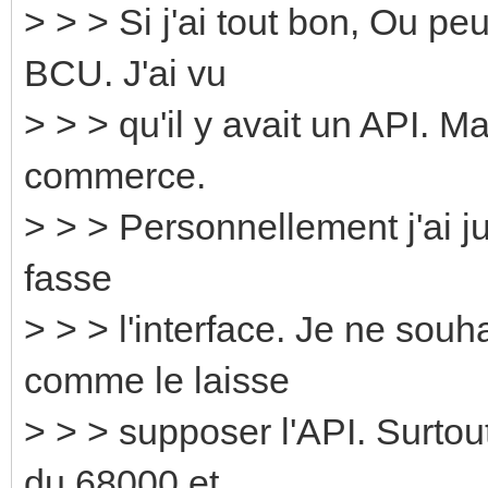
> > > Si j'ai tout bon, Ou pe
BCU. J'ai vu
> > > qu'il y avait un API. M
commerce.
> > > Personnellement j'ai 
fasse
> > > l'interface. Je ne so
comme le laisse
> > > supposer l'API. Surtou
du 68000 et