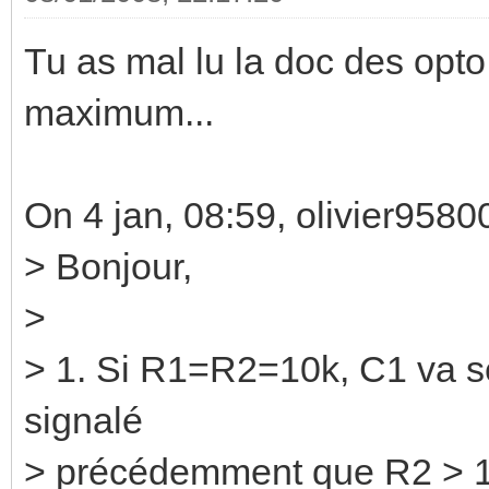
Tu as mal lu la doc des opt
maximum...
On 4 jan, 08:59, olivier9580
> Bonjour,
>
> 1. Si R1=R2=10k, C1 va se
signalé
> précédemment que R2 > 1