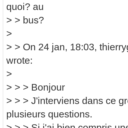
quoi? au
> > bus?
>
> > On 24 jan, 18:03, thierr
wrote:
>
> > > Bonjour
> > > J'interviens dans ce g
plusieurs questions.
> > > Si j'ai bien compris 