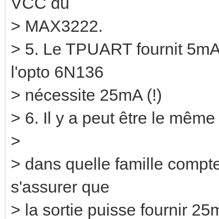
VCC du
> MAX3222.
> 5. Le TPUART fournit 5mA
l'opto 6N136
> nécessite 25mA (!)
> 6. Il y a peut être le mê
>
> dans quelle famille comptes
s'assurer que
> la sortie puisse fournir 25