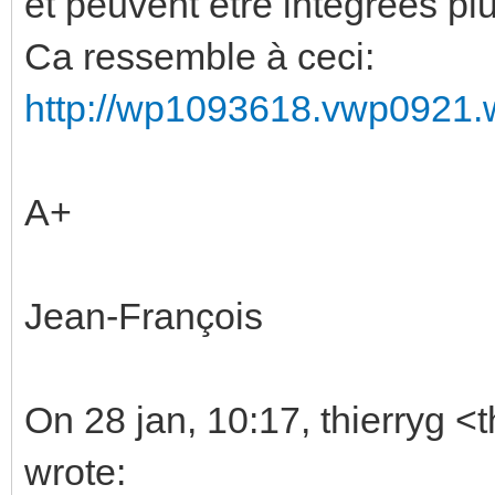
et peuvent être intégrées plu
Ca ressemble à ceci:
http://wp1093618.vwp0921.w
A+
Jean-François
On 28 jan, 10:17, thierryg <
wrote: