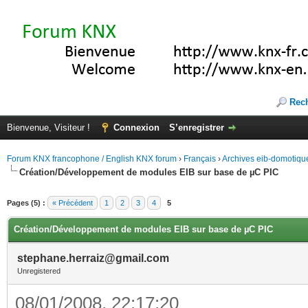
Rec
Bienvenue, Visiteur !
Connexion
S’enregistrer
Forum KNX francophone / English KNX forum
›
Français
›
Archives eib-domotiqu
Création/Développement de modules EIB sur base de µC PIC
Pages (5) :
« Précédent
1
2
3
4
5
Création/Développement de modules EIB sur base de µC PIC
stephane.herraiz@gmail.com
Unregistered
08/01/2008, 22:17:20