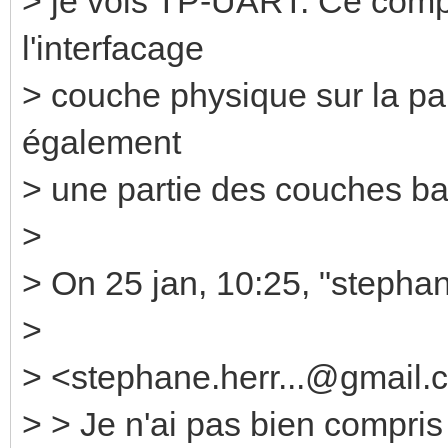
> je vois TP-UART. Ce comp
l'interfacage
> couche physique sur la pa
également
> une partie des couches b
>
> On 25 jan, 10:25, "stepha
>
> <stephane.herr...@gmail.
> > Je n'ai pas bien compris