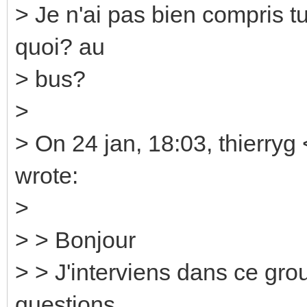
> Je n'ai pas bien compris t
quoi? au
> bus?
>
> On 24 jan, 18:03, thierryg
wrote:
>
> > Bonjour
> > J'interviens dans ce gro
questions.