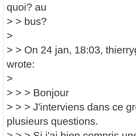
quoi? au
> > bus?
>
> > On 24 jan, 18:03, thierr
wrote:
>
> > > Bonjour
> > > J'interviens dans ce g
plusieurs questions.
> > > Si j'ai bien compris 