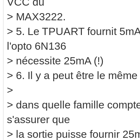
VCC du
> MAX3222.
> 5. Le TPUART fournit 5mA
l'opto 6N136
> nécessite 25mA (!)
> 6. Il y a peut être le mê
>
> dans quelle famille comptes
s'assurer que
> la sortie puisse fournir 25