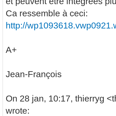
et peuvent être intégrées plu
Ca ressemble à ceci:
http://wp1093618.vwp0921.w
A+
Jean-François
On 28 jan, 10:17, thierryg <
wrote: