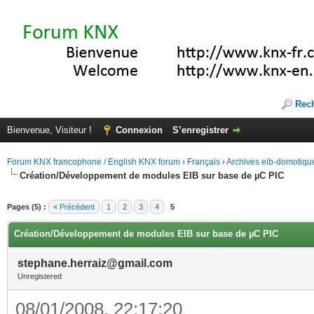
Rec
Bienvenue, Visiteur !
Connexion
S’enregistrer
Forum KNX francophone / English KNX forum
›
Français
›
Archives eib-domotiqu
Création/Développement de modules EIB sur base de µC PIC
Pages (5) :
« Précédent
1
2
3
4
5
Création/Développement de modules EIB sur base de µC PIC
stephane.herraiz@gmail.com
Unregistered
08/01/2008, 22:17:20