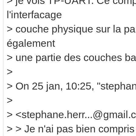
> je vois TP-UART. Ce comp
l'interfacage
> couche physique sur la pa
également
> une partie des couches b
>
> On 25 jan, 10:25, "stepha
>
> <stephane.herr...@gmail.
> > Je n'ai pas bien compris