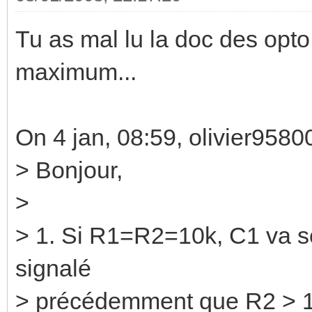
Tu as mal lu la doc des opt
maximum...
On 4 jan, 08:59, olivier9580
> Bonjour,
>
> 1. Si R1=R2=10k, C1 va se
signalé
> précédemment que R2 > 1