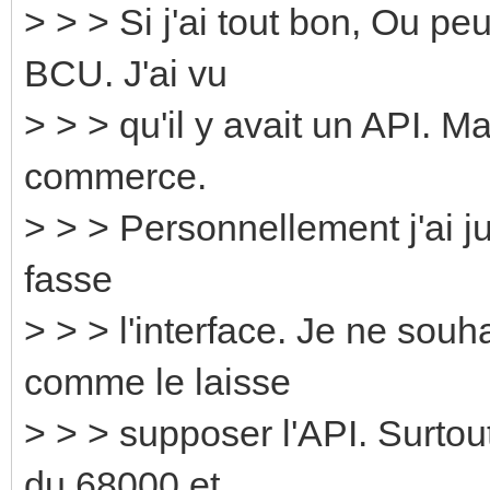
> > > Si j'ai tout bon, Ou pe
BCU. J'ai vu
> > > qu'il y avait un API. M
commerce.
> > > Personnellement j'ai 
fasse
> > > l'interface. Je ne so
comme le laisse
> > > supposer l'API. Surtou
du 68000 et