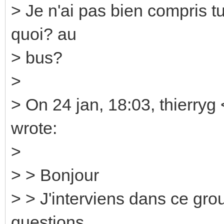
> Je n'ai pas bien compris t
quoi? au
> bus?
>
> On 24 jan, 18:03, thierryg
wrote:
>
> > Bonjour
> > J'interviens dans ce gro
questions.