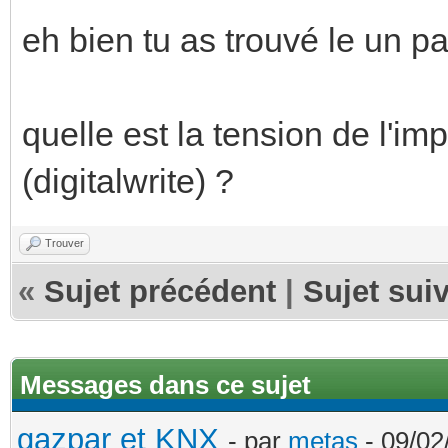
eh bien tu as trouvé le un par
quelle est la tension de l'imp
(digitalwrite) ?
Trouver
«
Sujet précédent
|
Sujet sui
Messages dans ce sujet
gazpar et KNX
- par
metas
- 09/02