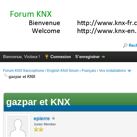
Rec
Bienvenue, Visiteur !
Connexion
S’enregistrer
Forum KNX francophone / English KNX forum
›
Français
›
Vos installations
gazpar et KNX
(s))
gazpar et KNX
epierre
Junior Member