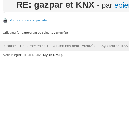
RE: gazpar et KNX
- par
epie
Voir une version imprimable
Utilisateur(s) parcourant ce sujet : 1 visiteur(s)
Contact
Retourner en haut
Version bas-débit (Archivé)
Syndication RSS
Moteur
MyBB
, © 2002-2026
MyBB Group
.