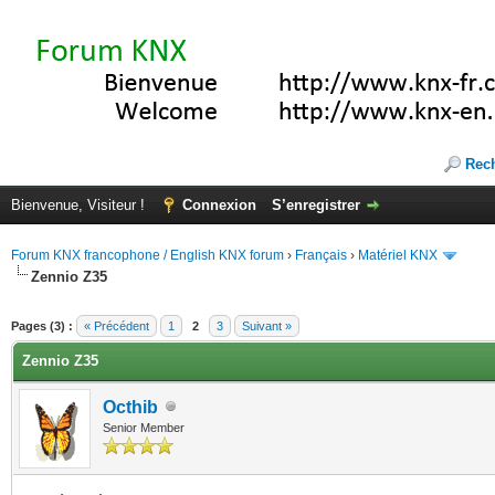
Rec
Bienvenue, Visiteur !
Connexion
S’enregistrer
Forum KNX francophone / English KNX forum
›
Français
›
Matériel KNX
Zennio Z35
(s))
Pages (3) :
« Précédent
1
2
3
Suivant »
Zennio Z35
Octhib
Senior Member