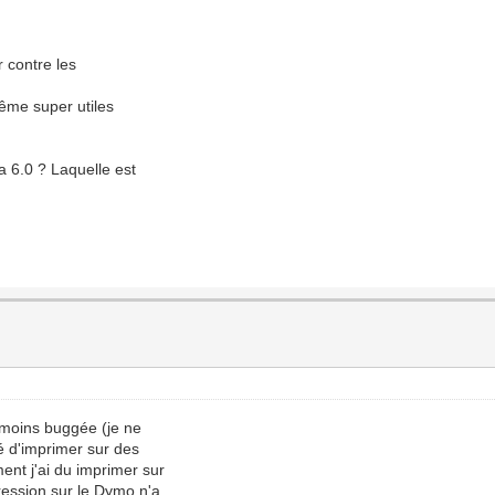
r contre les
même super utiles
la 6.0 ? Laquelle est
t moins buggée (je ne
té d'imprimer sur des
ent j'ai du imprimer sur
ression sur le Dymo n'a