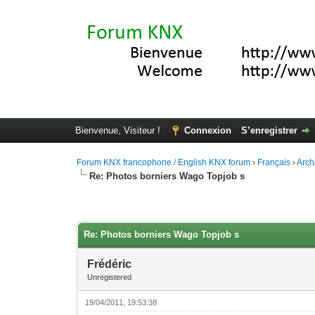
Bienvenue, Visiteur !
Connexion
S’enregistrer
Forum KNX francophone / English KNX forum
›
Français
›
Arch
Re: Photos borniers Wago Topjob s
Moyenne : 0 (0 vote(s))
1
2
3
4
5
Re: Photos borniers Wago Topjob s
Frédéric
Unregistered
19/04/2011, 19:53:38