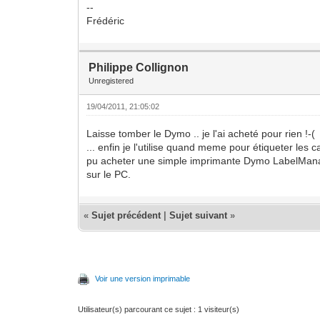
--
Frédéric
Philippe Collignon
Unregistered
19/04/2011, 21:05:02
Laisse tomber le Dymo .. je l'ai acheté pour rien !-(
... enfin je l'utilise quand meme pour étiqueter les ca
pu acheter une simple imprimante Dymo LabelMana
sur le PC.
«
Sujet précédent
|
Sujet suivant
»
Voir une version imprimable
Utilisateur(s) parcourant ce sujet : 1 visiteur(s)