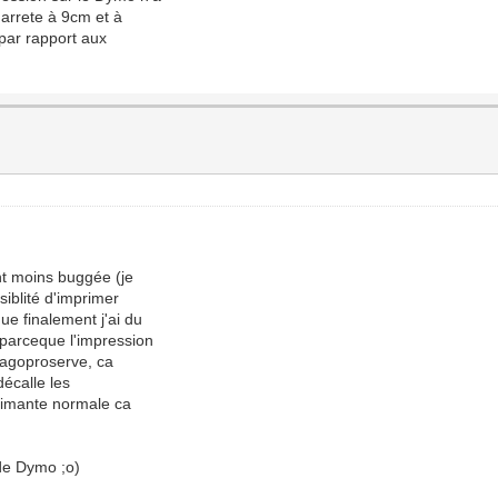
'arrete à 9cm et à
 par rapport aux
ent moins buggée (je
siblité d'imprimer
ue finalement j'ai du
 parceque l'impression
 wagoproserve, ca
décalle les
primante normale ca
 de Dymo ;o)