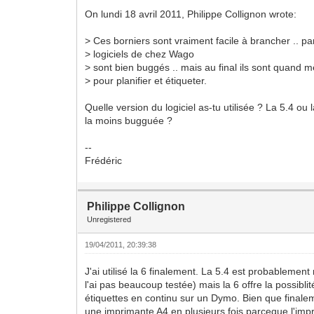
On lundi 18 avril 2011, Philippe Collignon wrote:
> Ces borniers sont vraiment facile à brancher .. pa
> logiciels de chez Wago
> sont bien buggés .. mais au final ils sont quand 
> pour planifier et étiqueter.
Quelle version du logiciel as-tu utilisée ? La 5.4 ou 
la moins bugguée ?
--
Frédéric
Philippe Collignon
Unregistered
19/04/2011, 20:39:38
J'ai utilisé la 6 finalement. La 5.4 est probablemen
l'ai pas beaucoup testée) mais la 6 offre la possibli
étiquettes en continu sur un Dymo. Bien que finalem
une imprimante A4 en plusieurs fois parceque l'imp