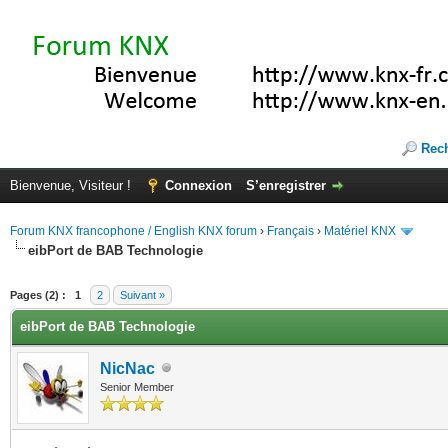
Rec
Bienvenue, Visiteur !
Connexion
S’enregistrer
Forum KNX francophone / English KNX forum
›
Français
›
Matériel KNX
eibPort de BAB Technologie
(s))
Pages (2) :
1
2
Suivant »
eibPort de BAB Technologie
NicNac
Senior Member