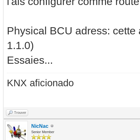
l'ais configurer comme route
Physical BCU adress: cette a
1.1.0)
Essaies...
KNX aficionado
Trouver
NicNac
Senior Member