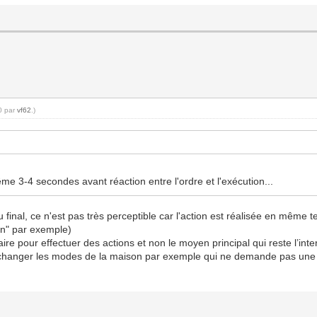
10 par
vf62
.)
me 3-4 secondes avant réaction entre l'ordre et l'exécution...
u final, ce n'est pas très perceptible car l'action est réalisée en mê
lon" par exemple)
e pour effectuer des actions et non le moyen principal qui reste l’inte
hanger les modes de la maison par exemple qui ne demande pas une réa