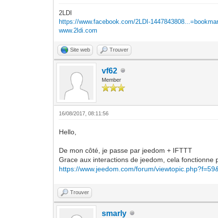
2LDI
https://www.facebook.com/2LDI-1447843808...=bookma
www.2ldi.com
Site web
Trouver
vf62
Member
16/08/2017, 08:11:56
Hello,
De mon côté, je passe par jeedom + IFTTT
Grace aux interactions de jeedom, cela fonctionne p
https://www.jeedom.com/forum/viewtopic.php?f=59
Trouver
smarly