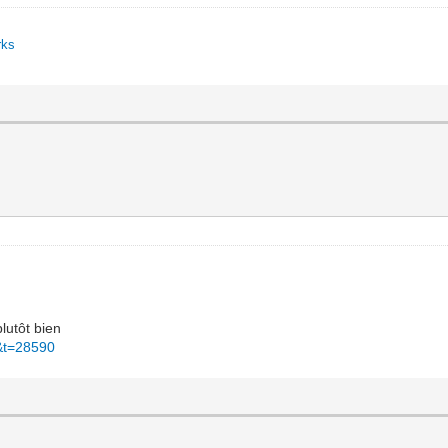
rks
lutôt bien
&t=28590