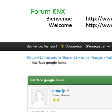
Bienvenue, Visiteur !
Connexion
S’enregistrer
Forum KNX francophone / English KNX forum
›
Français
›
Maté
Interface google home
Moyenne : 0 (0 vote(s))
1
2
3
4
5
Interface google home
smarly
Junior Member