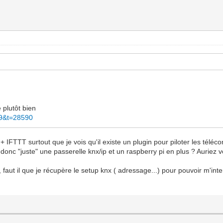
 plutôt bien
59&t=28590
 + IFTTT surtout que je vois qu'il existe un plugin pour piloter les té
onc "juste" une passerelle knx/ip et un raspberry pi en plus ? Auriez v
x, faut il que je récupère le setup knx ( adressage...) pour pouvoir m'in