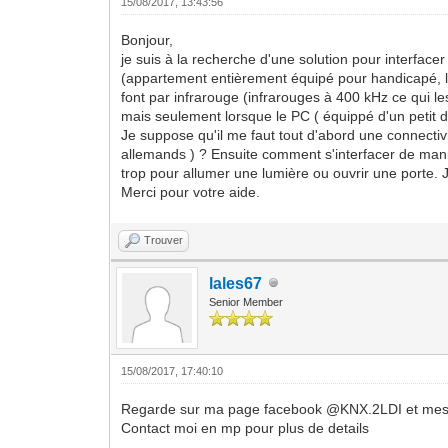
15/08/2017, 13:43:56
Bonjour,
je suis à la recherche d'une solution pour interfac
(appartement entièrement équipé pour handicapé, 
font par infrarouge (infrarouges à 400 kHz ce qui l
mais seulement lorsque le PC ( équippé d'un petit 
Je suppose qu'il me faut tout d'abord une connectivi
allemands ) ? Ensuite comment s'interfacer de mani
trop pour allumer une lumière ou ouvrir une porte. 
Merci pour votre aide.
Trouver
lales67
Senior Member
15/08/2017, 17:40:10
Regarde sur ma page facebook @KNX.2LDI et mes po
Contact moi en mp pour plus de details