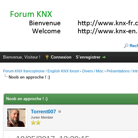
Rec
Bienvenue, Visiteur !
Connexion
S’enregistrer
Forum KNX francophone / English KNX forum
›
Divers / Misc
›
Présentations / In
Noob en approche ! :)
(s))
Noob en approche ! :)
Torrent007
Junior Member