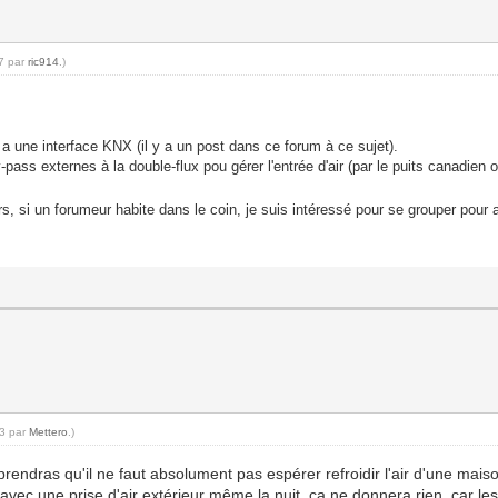
37 par
ric914
.)
a une interface KNX (il y a un post dans ce forum à ce sujet).
ass externes à la double-flux pou gérer l'entrée d'air (par le puits canadien o
, si un forumeur habite dans le coin, je suis intéressé pour se grouper pour
23 par
Mettero
.)
prendras qu'il ne faut absolument pas espérer refroidir l'air d'une mais
s avec une prise d'air extérieur même la nuit, ca ne donnera rien, car le