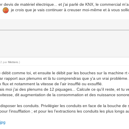
r devis de matériel électrique... et j'ai parlé de KNX, le commercial m
je crois que je vais continuer à creuser moi-même et à vous sollic
52 par
Mettero
.)
 débit comme toi, et ensuite le débit par les bouches sur la machine rt
ar rapport aux plenums et là tu comprendras que y'a un vrai problème.
 flux et notamment la vitesse de l'air insufflé ou exsufflé.
mais moi j'ai des plenums de 12 piquages... Calcule ce qu'il reste, et tu 
vitesse, dit augmentation de la consommation et des nuissance sonore
sposer les conduits. Privilégier les conduits en face de la bouche de so
our l'insufflation ; et pour les l'extractions les conduits les plus long
jpg