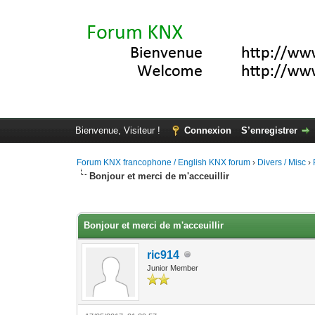
Bienvenue, Visiteur !
Connexion
S’enregistrer
Forum KNX francophone / English KNX forum
›
Divers / Misc
›
Bonjour et merci de m'acceuillir
Moyenne : 0 (0 vote(s))
1
2
3
4
5
Bonjour et merci de m'acceuillir
ric914
Junior Member