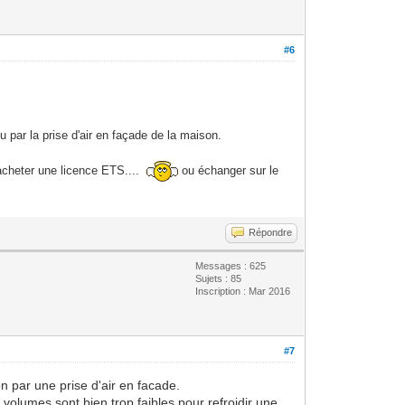
#6
u par la prise d'air en façade de la maison.
 acheter une licence ETS....
ou échanger sur le
Répondre
Messages : 625
Sujets : 85
Inscription : Mar 2016
#7
on par une prise d'air en facade.
s volumes sont bien trop faibles pour refroidir une