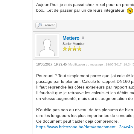
Aujourd'hui, je suis passé chez rexel pour un premie
box.....et de passer par un de leurs intégrateur
Trouver
Mettero
Senior Member
18/05/2017, 19:29:45
(Modification du message : 18/05/2017, 19:34:
Pourquoi ? Tout simplement parce que j'ai calculé le
passage par le plenum. Calcule le rapport DN160 p
Il faut reprendre les côtes extérieurs par rapport aux
Il faudrait que je retrouve les calculs et les débits 
en vitesse augmenté, mais qui dit augmentation de 
N'oublie pas non au niveau de tes plenums de bien di
dire les longueurs les plus importantes de conduits p
Ce document peut t'aider déjà comprendre.
https://www.bricozone.be/data/attachment...2c4c4b.