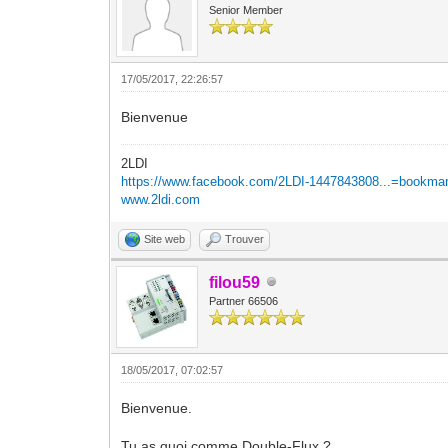
Senior Member
17/05/2017, 22:26:57
Bienvenue
2LDI
https://www.facebook.com/2LDI-1447843808...=bookma
www.2ldi.com
Site web
Trouver
filou59
Partner 66506
18/05/2017, 07:02:57
Bienvenue.
Tu as quoi comme Double-Flux ?