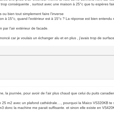
 trop conséquente , surtout avec une maison à 25°c que tu espères fair
es ou bien tout simplement faire l'inverse
son à 15°c, quand l'extérieur est à 15°c ? La réponse est bien entendu 
 par l'air extérieur de facade.
oncé car je voulais un échanger alu et en plus , j'avais trop de surface
ne, la journée, pour avoir de l'air plus chaud que celui du puits canadi
 25 m2 avec un plafond cathédrale...., pourquoi la Maico VS320KB te 
3 donc la machine me parait suffisante. et sinon elle existe en VS42