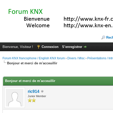
Rec
Bienvenue, Visiteur !
Connexion
S’enregistrer
Forum KNX francophone / English KNX forum
›
Divers / Misc
›
Présentations / In
Bonjour et merci de m'acceuillir
(s))
Bonjour et merci de m'acceuillir
ric914
Junior Member