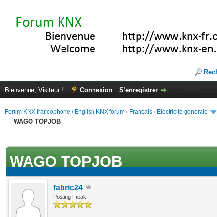
Rec
Bienvenue, Visiteur !
Connexion
S’enregistrer
Forum KNX francophone / English KNX forum
›
Français
›
Electricité générale
WAGO TOPJOB
(s))
WAGO TOPJOB
fabric24
Posting Freak