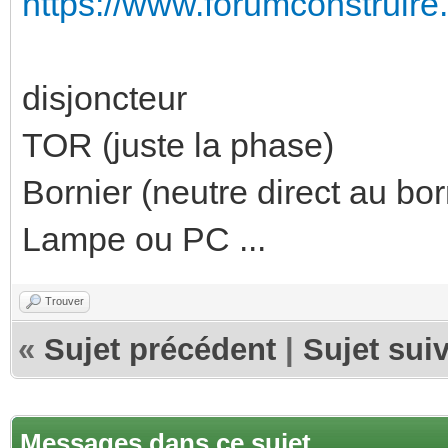
https://www.forumconstruire.
disjoncteur
TOR (juste la phase)
Bornier (neutre direct au bor
Lampe ou PC ...
Trouver
«
Sujet précédent
|
Sujet sui
Messages dans ce sujet