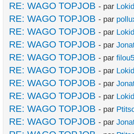
RE: WAGO TOPJOB
- par
Loki
RE: WAGO TOPJOB
- par
poll
RE: WAGO TOPJOB
- par
Loki
RE: WAGO TOPJOB
- par
Jona
RE: WAGO TOPJOB
- par
filou
RE: WAGO TOPJOB
- par
Loki
RE: WAGO TOPJOB
- par
Jona
RE: WAGO TOPJOB
- par
Loki
RE: WAGO TOPJOB
- par
Ptit
RE: WAGO TOPJOB
- par
Jona