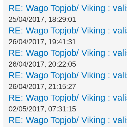
RE: Wago Topjob/ Viking : val
25/04/2017, 18:29:01
RE: Wago Topjob/ Viking : val
26/04/2017, 19:41:31
RE: Wago Topjob/ Viking : val
26/04/2017, 20:22:05
RE: Wago Topjob/ Viking : val
26/04/2017, 21:15:27
RE: Wago Topjob/ Viking : val
02/05/2017, 07:31:15
RE: Wago Topjob/ Viking : val