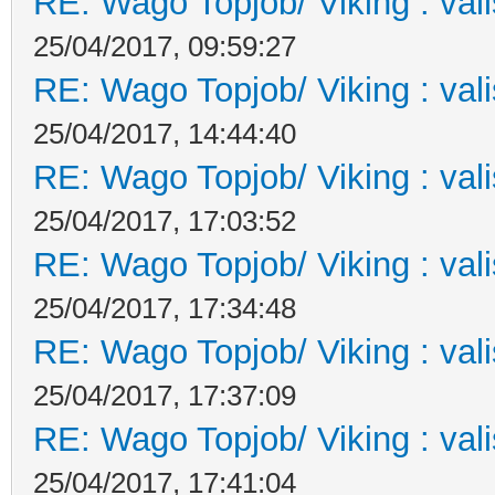
RE: Wago Topjob/ Viking : val
25/04/2017, 09:59:27
RE: Wago Topjob/ Viking : val
25/04/2017, 14:44:40
RE: Wago Topjob/ Viking : val
25/04/2017, 17:03:52
RE: Wago Topjob/ Viking : val
25/04/2017, 17:34:48
RE: Wago Topjob/ Viking : val
25/04/2017, 17:37:09
RE: Wago Topjob/ Viking : val
25/04/2017, 17:41:04