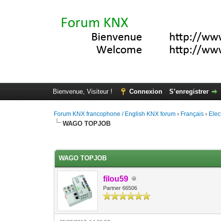
Bienvenue, Visiteur !
Connexion
S’enregistrer
Forum KNX francophone / English KNX forum
›
Français
›
Elec
WAGO TOPJOB
Moyenne : 5 (1 vote(s))
1
2
3
4
5
WAGO TOPJOB
filou59
Partner 66506