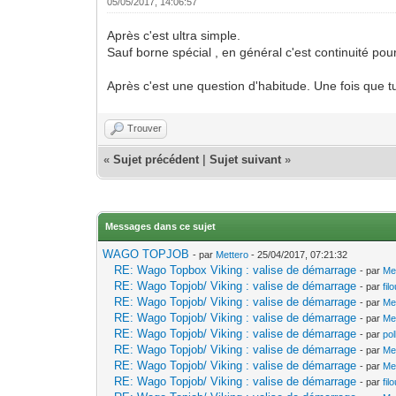
05/05/2017, 14:06:57
Après c'est ultra simple.
Sauf borne spécial , en général c'est continuité po
Après c'est une question d'habitude. Une fois que t
Trouver
«
Sujet précédent
|
Sujet suivant
»
Messages dans ce sujet
WAGO TOPJOB
- par
Mettero
- 25/04/2017, 07:21:32
RE: Wago Topbox Viking : valise de démarrage
- par
Me
RE: Wago Topjob/ Viking : valise de démarrage
- par
fil
RE: Wago Topjob/ Viking : valise de démarrage
- par
Me
RE: Wago Topjob/ Viking : valise de démarrage
- par
Me
RE: Wago Topjob/ Viking : valise de démarrage
- par
po
RE: Wago Topjob/ Viking : valise de démarrage
- par
Me
RE: Wago Topjob/ Viking : valise de démarrage
- par
Me
RE: Wago Topjob/ Viking : valise de démarrage
- par
fil