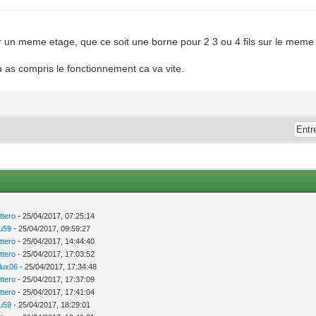
ur un meme etage, que ce soit une borne pour 2 3 ou 4 fils sur le meme
u as compris le fonctionnement ca va vite.
ttero
- 25/04/2017, 07:25:14
ou59
- 25/04/2017, 09:59:27
ttero
- 25/04/2017, 14:44:40
ttero
- 25/04/2017, 17:03:52
llux06
- 25/04/2017, 17:34:48
ttero
- 25/04/2017, 17:37:09
ttero
- 25/04/2017, 17:41:04
ou59
- 25/04/2017, 18:29:01