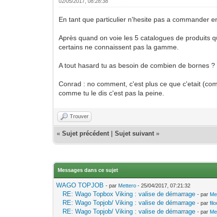
02/05/2017, 08:28:38
En tant que particulier n'hesite pas a commander en
Après quand on voie les 5 catalogues de produits q
certains ne connaissent pas la gamme.
A tout hasard tu as besoin de combien de bornes ?
Conrad : no comment, c'est plus ce que c'etait (comp
comme tu le dis c'est pas la peine.
Trouver
«
Sujet précédent
|
Sujet suivant
»
Messages dans ce sujet
WAGO TOPJOB
- par
Mettero
- 25/04/2017, 07:21:32
RE: Wago Topbox Viking : valise de démarrage
- par
Me
RE: Wago Topjob/ Viking : valise de démarrage
- par
fil
RE: Wago Topjob/ Viking : valise de démarrage
- par
Me