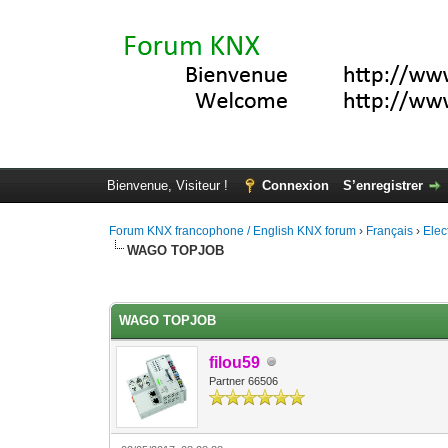
Bienvenue, Visiteur !
Connexion
S’enregistrer
Forum KNX francophone / English KNX forum
›
Français
›
Elec
WAGO TOPJOB
Moyenne : 5 (1 vote(s))
1
2
3
4
5
WAGO TOPJOB
filou59
Partner 66506