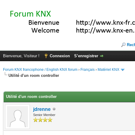
Rec
Bienvenue, Visiteur !
Connexion
S’enregistrer
Forum KNX francophone / English KNX forum
›
Français
›
Matériel KNX
Utilité d'un room controller
(s))
Utilité d'un room controller
jdrenne
Senior Member