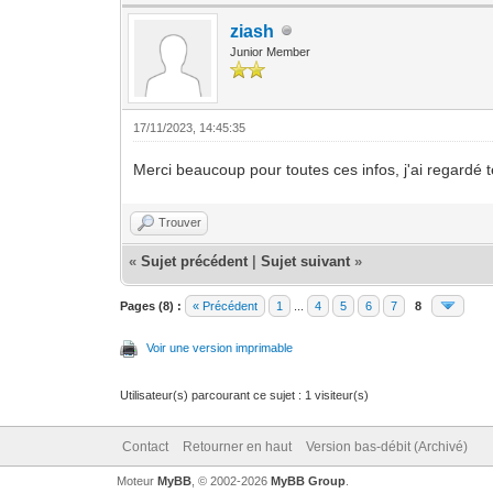
ziash
Junior Member
17/11/2023, 14:45:35
Merci beaucoup pour toutes ces infos, j'ai regardé t
Trouver
«
Sujet précédent
|
Sujet suivant
»
Pages (8) :
« Précédent
1
...
4
5
6
7
8
Voir une version imprimable
Utilisateur(s) parcourant ce sujet : 1 visiteur(s)
Contact
Retourner en haut
Version bas-débit (Archivé)
Moteur
MyBB
, © 2002-2026
MyBB Group
.