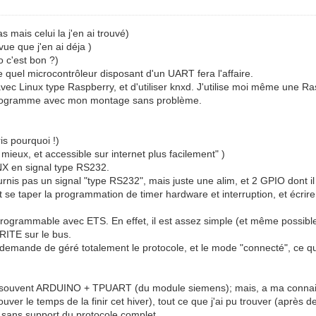
 mais celui la j'en ai trouvé)
vue que j'en ai déja )
 c'est bon ?)
quel microcontrôleur disposant d'un UART fera l'affaire.
 avec Linux type Raspberry, et d'utiliser knxd. J'utilise moi même une
programme avec mon montage sans problème.
is pourquoi !)
mieux, et accessible sur internet plus facilement" )
 KNX en signal type RS232.
rnis pas un signal "type RS232", mais juste une alim, et 2 GPIO dont il
ut se taper la programmation de timer hardware et interruption, et écri
 programmable avec ETS. En effet, il est assez simple (et même possibl
ITE sur le bus.
emande de géré totalement le protocole, et le mode "connecté", ce qu
et, souvent ARDUINO + TPUART (du module siemens); mais, a ma connaiss
rouver le temps de la finir cet hiver), tout ce que j'ai pu trouver (aprè
 sans support du protocole complet.