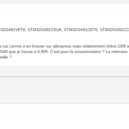
STM32G491VET6, STM32G491CEU6, STM32G491CET6, STM32G491CCU6, 
a car j'arrive a en trouver sur aliexpress mais relativement chère (2
RP2040 que je trouve a 0,90€. C'est pour la consommation ? La mémoire
eille ?