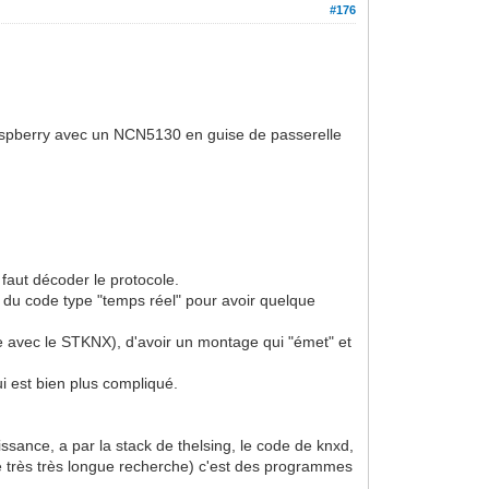
#176
 Raspberry avec un NCN5130 en guise de passerelle
 faut décoder le protocole.
re du code type "temps réel" pour avoir quelque
e avec le STKNX), d'avoir un montage qui "émet" et
i est bien plus compliqué.
ance, a par la stack de thelsing, le code de knxd,
s de très très longue recherche) c'est des programmes