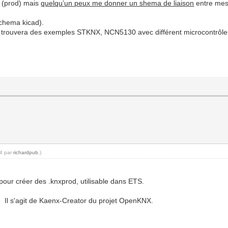
e (prod) mais
quelqu’un peux me donner un shema de liaison
entre mes 
Schema kicad).
, tu trouvera des exemples STKNX, NCN5130 avec différent microcontrôleur
34 par
richardpub
.)
pour créer des .knxprod, utilisable dans ETS.
e Il s'agit de Kaenx-Creator du projet OpenKNX.