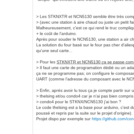
> Les STKNXTR et NCN5130 semble être très comp
> (avec une station à aire chaud ou juste un petit fa
Malheureusement, c'est ce qui rend le truc compli
+ le coût de l'arduino.
Après pour souder le NCN5130, une station a air cha
La solution du four basé sur le four pas cher d'al
qu'une seul carte...
> Pour les
STKNXTR et NCN5130 ça se passe comm
> Il faut une carte de programation dédié ou un 
ça ne se programme pas; on configure le composant a
UART (comme l'adresse du composant avec le NCN5130
> Enfin, après avoir lu tous ça je compte partir sur
> thelsing et/ou condo4 car je n'ai pas bien compri
> condo4 pour le STKNX/NCN5130 j'ai bon ?
Le code thelsing est a la base pour arduino, c'est
poussé et repris par la suite sur le projet d'origine).
Projet dispo par exemple sur
https://github.com/co