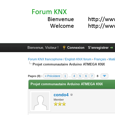
Bienvenue, Visiteur !
Connexion
S’enregistrer
Forum KNX francophone / English KNX forum
›
Français
›
Maté
Projet communautaire Arduino ATMEGA KNX
Moyenne : 5 (1 vote(s))
1
2
3
4
5
Pages (8) :
« Précédent
1
...
4
5
6
7
8
Projet communautaire Arduino ATMEGA KNX
condo4
Member