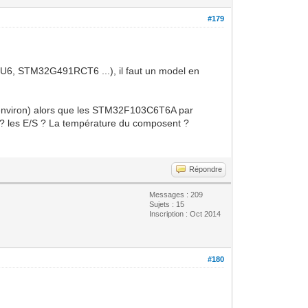
#179
STM32G491RCT6 ...), il faut un model en
0€ environ) alors que les STM32F103C6T6A par
 ? les E/S ? La température du composent ?
Répondre
Messages : 209
Sujets : 15
Inscription : Oct 2014
#180