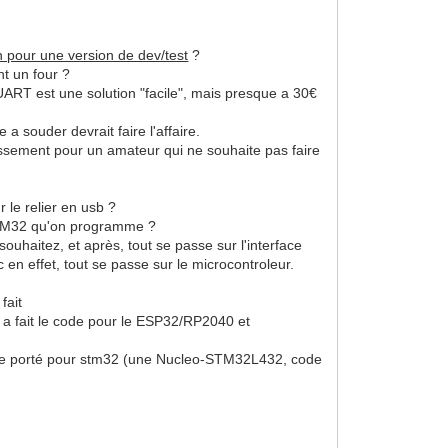
pour une version de dev/test
?
nt un four ?
ART est une solution "facile", mais presque a 30€
 souder devrait faire l'affaire.
issement pour un amateur qui ne souhaite pas faire
r le relier en usb ?
/STM32 qu'on programme ?
uhaitez, et après, tout se passe sur l'interface
n effet, tout se passe sur le microcontroleur.
fait
g a fait le code pour le ESP32/RP2040 et
s même porté pour stm32 (une Nucleo-STM32L432, code