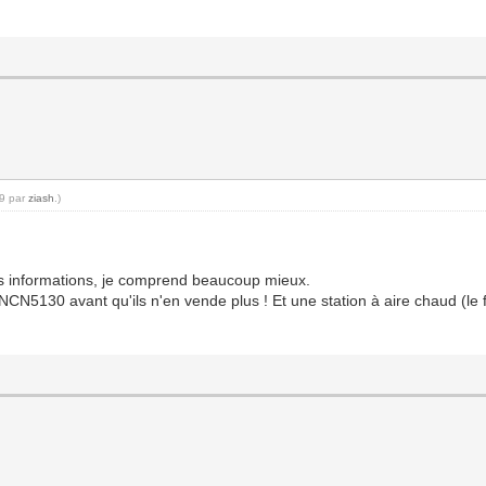
49 par
ziash
.)
s informations, je comprend beaucoup mieux.
N5130 avant qu'ils n'en vende plus ! Et une station à aire chaud (le f