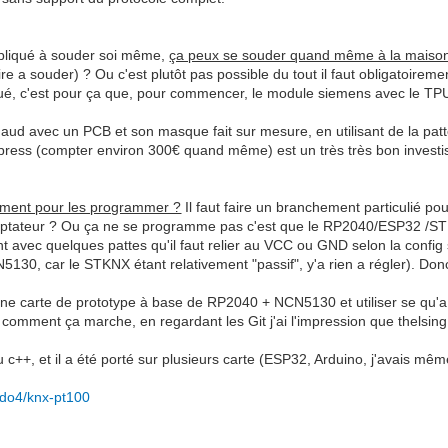
liqué à souder soi même,
ça peux se souder quand même à la maison 
ire a souder) ? Ou c'est plutôt pas possible du tout il faut obligatoireme
qué, c'est pour ça que, pour commencer, le module siemens avec le TPU
ud avec un PCB et son masque fait sur mesure, en utilisant de la patte a
iexpress (compter environ 300€ quand même) est un très très bon invest
ent pour les programmer ?
Il faut faire un branchement particulié pou
adaptateur ? Ou ça ne se programme pas c'est que le RP2040/ESP32 
vec quelques pattes qu'il faut relier au VCC ou GND selon la config so
, car le STKNX étant relativement "passif", y'a rien a régler). Donc e
 une carte de prototype à base de RP2040 + NCN5130 et utiliser se qu'a 
s comment ça marche, en regardant les Git j'ai l'impression que thelsin
 du c++, et il a été porté sur plusieurs carte (ESP32, Arduino, j'avai
ndo4/knx-pt100