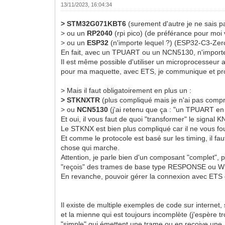
13/11/2023, 16:04:34
> STM32G071KBT6
(surement d'autre je ne sais pas
> ou un
RP2040
(rpi pico) (de préférance pour moi 
> ou un
ESP32
(n'importe lequel ?) (ESP32-C3-Zero
En fait, avec un TPUART ou un NCN5130, n'importe 
Il est même possible d'utiliser un microprocesseur
pour ma maquette, avec ETS, je communique et 
> Mais il faut obligatoirement en plus un :
> STKNXTR
(plus compliqué mais je n'ai pas compr
> ou
NCN5130
(j'ai retenu que ça : "un TPUART en 
Et oui, il vous faut de quoi "transformer" le signal
Le STKNX est bien plus compliqué car il ne vous fou
Et comme le protocole est basé sur les timing, il fa
chose qui marche.
Attention, je parle bien d'un composant "complet",
"reçois" des trames de base type RESPONSE ou WR
En revanche, pouvoir gérer la connexion avec ETS d
Il existe de multiple exemples de code sur intern
et la mienne qui est toujours incomplète (j'espère t
"simple" qui émettent une trame ou en reçoive une,