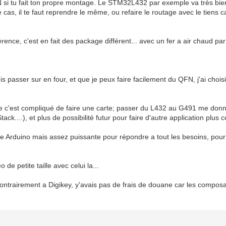
 si tu fait ton propre montage. Le STM32L432 par exemple va très bien
 ce cas, il te faut reprendre le même, ou refaire le routage avec le tien
rence, c'est en fait des package différent... avec un fer a air chaud 
passer sur en four, et que je peux faire facilement du QFN, j'ai chois
 comme c'est compliqué de faire une carte; passer du L432 au G491 me d
tack....), et plus de possibilité futur pour faire d'autre application p
ype Arduino mais assez puissante pour répondre a tout les besoins, po
 de petite taille avec celui la...
ntrairement a Digikey, y'avais pas de frais de douane car les composa