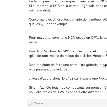
En fait tu peux prendre ce que tu veux avec un NCN
Si tu reprend le PCB de la carte que j'ai fait, dans
même endroit.
Concernant les différentes variante de la même réfé
que les QFP par exemple.
Pour ma carte, comme le NCN est qu'en QFN, je suis 
petite.
Pour finir j'ai choisi le G491 car il est gros, et
(plus de ram, moins de risque de collision Heap et S
Mon but étant de faire une carte ultra générique t
plus puissant que le L432.
J'avais d'abord choisi le L432 car il existe une Nucleo
Sinon, j’achète tout mes composants sur mouser. Co
nouvelle règles de TVA, c'est peut être différent...
Trouver