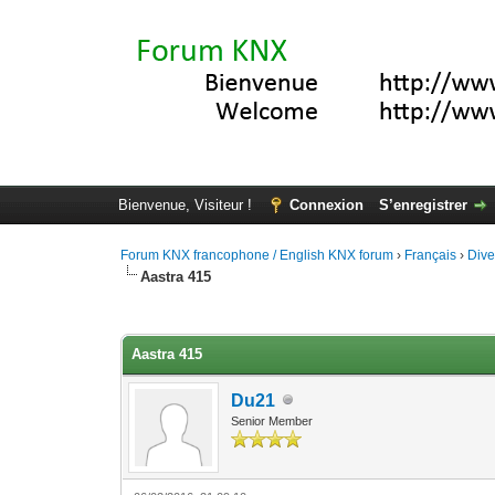
Bienvenue, Visiteur !
Connexion
S’enregistrer
Forum KNX francophone / English KNX forum
›
Français
›
Div
Aastra 415
Moyenne : 0 (0 vote(s))
1
2
3
4
5
Aastra 415
Du21
Senior Member