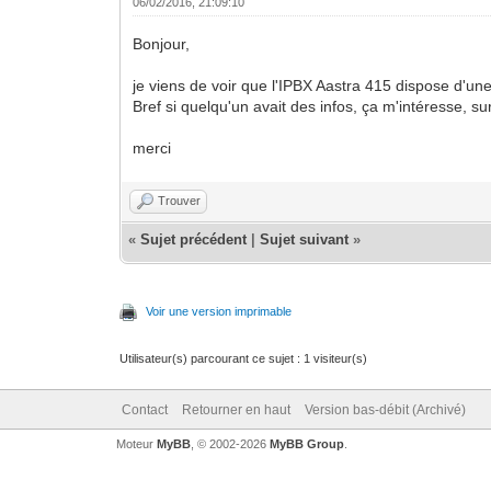
06/02/2016, 21:09:10
Bonjour,
je viens de voir que l'IPBX Aastra 415 dispose d'u
Bref si quelqu'un avait des infos, ça m'intéresse, s
merci
Trouver
«
Sujet précédent
|
Sujet suivant
»
Voir une version imprimable
Utilisateur(s) parcourant ce sujet : 1 visiteur(s)
Contact
Retourner en haut
Version bas-débit (Archivé)
Moteur
MyBB
, © 2002-2026
MyBB Group
.