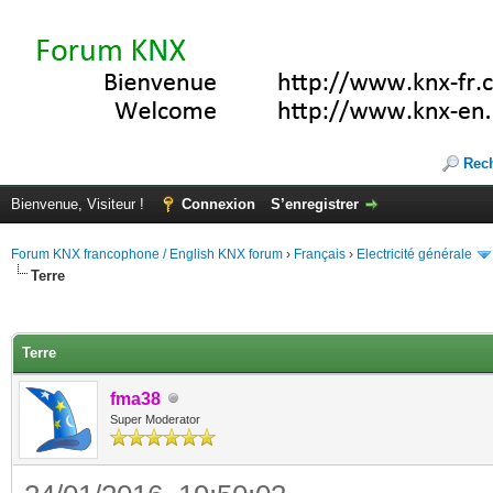
Rec
Bienvenue, Visiteur !
Connexion
S’enregistrer
Forum KNX francophone / English KNX forum
›
Français
›
Electricité générale
Terre
(s))
Terre
fma38
Super Moderator