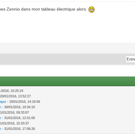
 mes Zennio dans mon tableau électrique alors.
1/2016, 10:25:24
 20/01/2016, 13:52:27
igaz
- 20/01/2016, 14:18:56
z
- 30/01/2016, 19:34:10
1/01/2016, 09:33:07
z
- 31/01/2016, 12:01:00
1/01/2016, 15:33:37
z
- 31/01/2016, 17:06:26