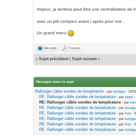
Impecc, je tenterai peut être une centralisation de
avec un ptit comparo avant / après pour voir...
Un grand merci
Site web
Trouver
«
Sujet précédent
|
Sujet suivant
»
Messages dans ce sujet
Rallonger câble sondes de température
- par
kamigaz
- 20/0
RE: Rallonger câble sondes de température
- par
steph
-
RE: Rallonger câble sondes de température
- par
kam
RE: Rallonger câble sondes de température
- par
kamiga
RE: Rallonger câble sondes de température
- par
Ives
- 3
RE: Rallonger câble sondes de température
- par
kamiga
RE: Rallonger câble sondes de température
- par
Ives
- 3
RE: Rallonger câble sondes de température
- par
kamiga