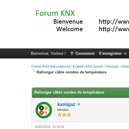
Bienvenue, Visiteur !
Connexion
S’enregistrer
Forum KNX francophone / English KNX forum
›
Français
›
Div
Rallonger câble sondes de température
Moyenne : 0 (0 vote(s))
1
2
3
4
5
Rallonger câble sondes de température
kamigaz
Member
20/01/2016, 14:18:56