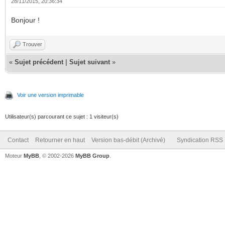
28/11/2015, 20:36:34
Bonjour !
Trouver
«
Sujet précédent
|
Sujet suivant
»
Voir une version imprimable
Utilisateur(s) parcourant ce sujet : 1 visiteur(s)
Contact
Retourner en haut
Version bas-débit (Archivé)
Syndication RSS
Moteur
MyBB
, © 2002-2026
MyBB Group
.