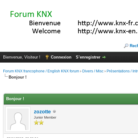
Rec
Bienvenue, Visiteur !
Connexion
S’enregistrer
Forum KNX francophone / English KNX forum
›
Divers / Misc
›
Présentations / In
Bonjour !
(s))
Bonjour !
zozotte
Junior Member