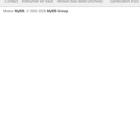
Contact
Retourner en haut
Version bas-débit (Archivé)
Syndication RSS
Moteur
MyBB
, © 2002-2026
MyBB Group
.